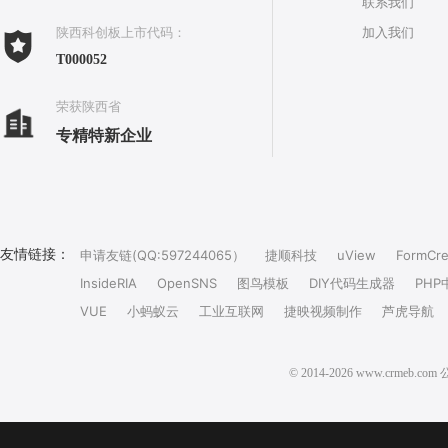
联系我们
加入我们
陕西科创板上市代码：
T000052
荣获陕西省
专精特新企业
友情链接：
申请友链(QQ:597244065）
捷顺科技
uView
FormCre
InsideRIA
OpenSNS
图鸟模板
DIY代码生成器
PHP
VUE
小蚂蚁云
工业互联网
捷映视频制作
芦虎导航
© 2014-2026 www.crm