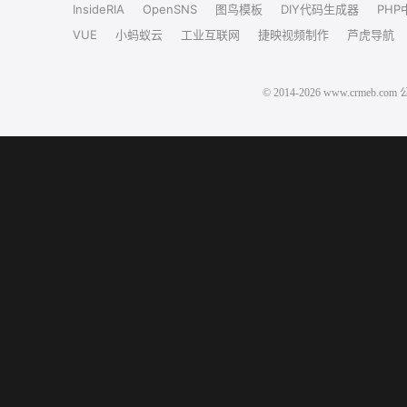
InsideRIA
OpenSNS
图鸟模板
DIY代码生成器
PHP
VUE
小蚂蚁云
工业互联网
捷映视频制作
芦虎导航
© 2014-2026 www.crm