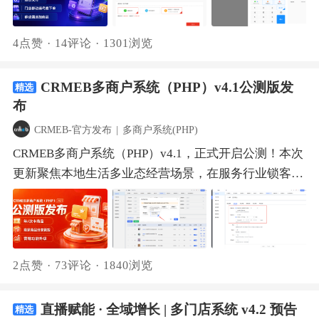
效率做强、把渠道打通、把模型做稳。用确定性赢得信
线申请入驻，平台进行审核与管理。审核通过后，系统
碑带货无死角养宠人群高度垂直且活跃，互相推荐好
000000区域管理后台：http://mer.crmeb.net/admin/账
客下单，让店员随时随地都能帮顾客下单，不错过任何
任，用私域沉淀复购。扫码添加官方客服，试用系统！
自动校验配送员地址是否在平台配送范围内，确保运力
物，分享欲旺盛。猫粮狗粮都是持续消耗品，复购刚性
号：18812341234密码：000000H5端：
生意机会。同时，v4.1还增加了移动端发布商品、移动
资源精准覆盖。移动端接单与提现：配送员端功能全面
4点赞
·
14评论
·
1301浏览
极强。人人分销模式效果拉满：注册即分销，降低参与
http://mer.crmeb.net扫码体验小程序商城：已购买的用
端库存盘点功能，并对20多项功能细节进行了优化升
升级，支持自主开启/停止接单、查看配送费统计及发
门槛，让每个爱宠人士都成为品牌传播节点。四、生活
户朋友可前往CRMEB官网 （‍https://www.crmeb.com/‍）
级，全方位提升系统体验。新版本已上线，欢迎前往
起提现申请。平台统一审核结算，提成流水完整可查。
快消品｜消耗快频次高，分销铺市如虎添翼纸巾、洗衣
CRMEB多商户系统（PHP）v4.1公测版发
下载更新包，更新使用~
精选
CRMEB官网下载多门店v4.1正式版更新包进行升级，让
独立订单管理：平台配送订单单独归类，支持派单、改
布
液、零食饮料，日常消耗快、购买频次高。分销系统让
系统功能更贴合您的业务场景，助力门店经营更高效！
派、确认送达等操作，移动端同步展示配送状态，履约
每个用户成为渠道节点，通过社交裂变实现指数级覆
一、组合支付 "余额不够付全款，又不想完全放弃余
CRMEB-官方发布
|
多商户系统(PHP)
链路一目了然。同时，平台也能查看平台配送员的配送
盖。代理分销模式尤为适合：团长→代理商→员工三级
额"——这是很多门店会员都会遇到的真实场景。v4.1的
CRMEB多商户系统（PHP）v4.1，正式开启公测！本次
统计数据，多维度掌握运力表现，为调度优化和绩效管
架构，快速组建区域推广网络，实现规模化铺货。
组合支付功能，让客户下单支付更灵活。多端覆盖1. 移
更新聚焦本地生活多业态经营场景，在服务行业锁客、
理提供依据。平台有了自己的配送能力后，既可服务于
CRMEB Pro分销引擎｜三种模式灵活适配内置人人分
动端 & PC端下单当账户余额小于应付金额时，系统自
平台业态规整、营销活动适配商圈、区域招商拓店等维
入驻商户，也能优化用户的使用体验，同时为平台在本
销、指定分销、满额分销三种模式，后台一键切换。支
动开启组合支付选项；支持余额与微信/支付宝/线下现
度持续发力，为城市、商圈、商城提供更全能的多场景
地即时零售领域的延伸提供了可落地的能力基础。 二、
持一二级分销层级，可开启自购返佣——用户自购拿一
金支付方式自由组合，不够的部分用第二种方式补齐。
数字化电商解决方案。无论你是平台运营者、商圈代理
店铺会员 店铺会员是v4.2将带来的另一大亮点功能。商
级佣金，上级拿二级佣金，双重激励。推广方式涵盖商
当账户余额充足时，系统智能屏蔽组合支付，流程更清
商，还是店铺经营者，这次的更新都会为你带来很大助
家可以搭建自己的会员管理体系、设置会员权益、开通
品链接分享、商品海报、分销推广海报三种，满足不同
2点赞
·
73评论
·
1840浏览
爽。2. 收银台组合支付组合方式：支持微信/支付宝、
力：年/次卡商品让服务行业锁客更轻松、管理更高效
购物金储值，把进店用户沉淀为可运营的私域会员资
场景分享需求。CRMEB Pro分销引擎｜等级成长 × 佣金
余额、现金两两组合支付金额计算：选定组合模式后，
商家商品分类管控从源头规整平台业态，进一步规范运
产。会员等级与权益：商家可自定义会员等级（最多10
体系 × 团队分销分销员有完整等级成长体系，等级越高
直播赋能 · 全域增长 | 多门店系统 v4.2 预告
录入其中一种支付金额，另一种自动核算，无需手算。
精选
营。主流营销活动全面适配同城配送与到店自提模式，