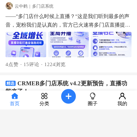
级），为每个等级配置升级条件和权益组合。权益类型
返佣比例越高，通过邀请好友、消费金额、消费单数等
现金支付：组合支付包含现金时，支持总金额大于应付
适配本地生活零售场景。区域代理管理升级让商圈招商
云中鹤
|
多门店系统
包括：会员专享价、购物金、会员专享券、入会/升级
任务升级。佣金支持冻结期设置，提现支持微信、支付
金额，系统自动计算找零。退款与财务记录，清晰可溯
拓店更高效每一个新功能都是从实际业务场景出发，解
——"多门店什么时候上直播？"这是我们听到最多的声
礼等。不同等级对应不同权益，有效刺激用户消费升
宝、银行、余额四种渠道。团队分销支持团长 → 代理
1. 退款功能退款顺序严格遵循：微信/支付宝→余额→
决真实运营痛点，让多业态运营更轻松。欢迎大家体验
音，宠粉我们是认真的，官方已火速将多门店直播提上
级。购物金储值：支持商家设置多种充值套餐（如充
商 → 员工三级架构，配以团队统计与订单返佣记录，
现金，优先退还电子支付。当一种支付方式的付款金额
新功能，多提宝贵意见，有任何问题都可以来v4.1公测
日程，马上为您安排！【总部统筹，全局开播】v4.2 直
100送20），快速回笼资金。会员充值资金直接进入商
精细化管理。流量红利见顶，私域分销是新的增量战
全额退还完毕后，将按顺序依次退还下一支付方式对应
交流群反馈，项目组工作人员在线为您答疑解惑！ 一、
播功能围绕连锁品牌"总部统筹、门店落地"模式设计，
家账户，无需分账。用户使用购物金消费时，平台根据
场。私域分销是把存量变增量的最短路径。美妆的分享
的金额。2. 财务记录当单笔订单存在多种支付方式时，
年/次卡商品 针对美容、康养、生活服务等门店的套餐
为多门店架构量身打造。总部支持OBS推流、外链直
订单正常抽佣，既保障了商家的现金流，又维护了平台
欲、母婴的信任链、宠物圈的高黏性、快消品的高频
各支付方式分别生成一条流水记录，对账逻辑清晰不混
运营难题，v4.1带来了全新年/次卡商品类型。灵活创
播、小程序直播三种开播方式，可关联平台及供应商商
的分账利益。会员价与优惠券：商家为商品设置会员价
次......——CRMEB Pro用一套系统覆盖从模式选择到团
淆。每次核销时，按各支付方式实付金额分别计算手续
4点赞
·
15评论
·
1224浏览
建，适配多元业态商家可自由创建时效卡（年卡、季
品。一场直播，全域门店协同，流量与供应链同时被激
（支持默认折扣或单独设置），同时新增会员专属优惠
队分销的全链路，让"人人都是你的销售员"不再是一句
费，精准到每一笔。组合支付的订单均采用线下手动分
卡、月卡等）、次数卡，灵活定价并配置服务内容，完
活，品牌声量与销售转化双管齐下。【门店自播，业绩
券，仅限会员领取。会员用户下单时会优先计算专属会
口号。扫码添加客服，体验CRMEB Pro 完整分销功
账模式。相关明细可在账单管理模块查询并完成对账。
美适配美业、健身、培训等不同业态需求，彻底解决传
CRMEB多门店系统 v4.2更新预告，直播功
精选
归己】门店自播权限由总部统一开关，开通后可独立发
员价，再叠加优惠券、积分抵扣等优惠，会员感知更
能。
二、门店移动端代客下单 这次，我们还增加了门店移动
能来了！
统线下卡项登记繁琐、余量模糊、核销不便等问题。比
起OBS推流与外链直播。直播间仅售本店商品，订单自
强。会员数据概览：商家后台提供会员数据看板，包括
端代客下单功能，店员在手机上就能完成整套代客下单
如：一家美容院可以上架一个“面部护理10次卡”，设置
动归属该门店，业绩清晰不串账。每家门店都是独立增
CRMEB-官方发布
|
多门店系统
首页
分类
圈子
我的
会员数、充值金额、消费金额等核心指标，以及会员等
流程，不用再被电脑操作限制。移动端代客下单，全流
90天内有效；一家健身房可以推出“季度健身卡”，设置
长阵地，总部统一管控，门店自主运营，灵活又高效。
“多门店什么时候上直播？”这是最近一段时间，我们在
级比例、来源渠道比例、新增和消费趋势图，帮助商家
程打通1. 选择下单用户用户列表默认展示本门店用户，
90天内无限次使用；一家教培机构则可以发布“20节编
店长可变身主播，导购可化身达人，门店私域流量被彻
后台私信、用户社群听到最多的声音。作为多门店运营
掌握会员运营情况。DIY装修与用户端：店铺DIY装修
支持搜索全商城用户。新增扫码功能，点击调取微信扫
程课包”，有效期为一年。使用频次、有效期都可以灵
底激活，线下客流与线上流量形成双轮驱动。门店不再
的关键抓手，直播带货的能力确实是大家心心念念、迫
新增会员卡、会员优惠券、购物金充值等组件，商家可
码，直接识别会员身份，秒带出会员信息，告别手动输
活设置，满足不同行业不同场景的使用需求。分次核销
是被动等客的终端，而是主动出击的增长前哨。【中控