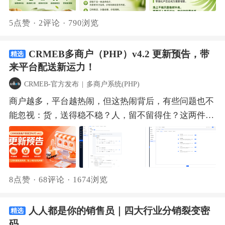
径。【风向一 · 消费更务实｜卖的是确定性，不是噱
工作人员在线答疑；早做准备，快人一步！千店千面，
理的店铺，自动继承所在商户的分类和类型。3. 平台端
金储值，沉淀私域资产。3、咨询商品：新增"价格面
动端增加发布商品功能，可直接发布普通及次卡商品。
头】顾客不是一味追求低价，而是更关注品质、价格与
由你设计。CRMEB 首届主题设计大赛，万元现金大
新增或编辑商户/店铺时，同样需要寻找设置“商品分
议"商品类型，用户咨询客服商定价格后成交，适配定
5点赞
·
2评论
·
790浏览
多商户系统（Java）v2.3✅ 多商户+多店铺模式：一个
体验是否匹配。口味稳定、分量合理、价格清晰、值得
奖，等你来赢！主题广场：
类、商品类型”，从源头规整商圈业态，方便规范化运
制类、服务类等价格不固定的商品场景。 想让产品说
商户主体可开设多家独立店铺，分店运营互不干扰，助
复购，正在成为品牌的基本竞争力。卖的其实是一种确
https://www.crmeb.com/theme
营。 三、营销功能升级 这次，我们还对营销功能进行
话？扫码添加官方客服，进行 CRMEB 全系列电商系统
力多业务线扩张。✅ 店铺分组：按商圈、品类等维度可
CRMEB多商户（PHP）v4.2 更新预告，带
精选
定性——让顾客每次到店都知道能获得什么。创业者要
了升级，通过全场景履约模式适配和商圈精准发券，助
深度体验。更有专属惊喜福利等着你，一起开启数字化
来平台配送新运力！
对店铺灵活分组，用户端筛选切换分组，购物更高效。
从"做得高端"转向"把价值做实"。【风向二 · 渠道更立
力平台实现更细致的流量运营与转化。营销活动履约模
增长新篇章！
✅ 角色权限管理：支持平台与商户角色预设及权限分
体｜堂食为根，线上为翼】堂食仍决定品牌体验，但外
CRMEB-官方发布
|
多商户系统(PHP)
式增加预售、秒杀、拼团、助力四大主流营销活动均支
配，专人专岗，杜绝越权操作。标准版系统（Java）
卖、到家、团购和零售化产品已成为重要增量。线上要
商户越多，平台越热闹，但这热闹背后，有些问题也不
持“到店自提”与“同城配送”，适配本地生活零售场景，
v3.0✅ 商城主题管理：商城首页、商品详情页、个人中
进入产品设计、定价和运营体系。CRMEB Pro私域会员
能忽视：货，送得稳不稳？人，留不留得住？这两件
增强用户消费灵活性，提升商家获客与转化效率。商圈
心页面支持DIY装修，新增超级组件与风格自定义，拖
电商系统的私域直播功能，让餐厅将线上流量与到店体
事，考验的是平台规模化之后的两种能力。一是履约能
精准发券，激活客流新增商圈精准发券能力，领券中心
拽即可完成设计。✅ 对接CRMEB主题广场：海量主题
验无缝衔接，形成堂食与线上协同的立体渠道。【风向
力：商家同城配送可以让每家店跑通基础配送，可当即
将根据用户定位，精准推送对应商圈的优惠券，高效激
模板自由下载、一键换装，无代码操作，降低搭建成
三 · 竞争转效率｜不拼流量拼内功】门店收入增加，不
时零售规模扩大、订单密度增加后，平台若能补上自己
活周边客流。比如北京朝阳商圈的消费者进入领券中
本。陀螺匠系统 v2.4✅ 陀螺匠系统MCP：内置双模式
代表真正赚钱。翻台率、人效、坪效、毛利率、损耗率
的统一调度能力，就能在商家配送之外再多一层保障，
心，只能看到并领取朝阳商圈的券。 四、区域代理管理
MCP，连接AI工具与企业业务系统，支持AI按权限直接
8点赞
·
68评论
·
1674浏览
和复购率，决定了企业能否长期生存。CRMEB Pro的直
让不同商户的配送更稳更可控。二是经营能力：商户把
升级 支持代理分区管理，代理商后台可查看区域列表，
查询客户、商机、合同等核心业务数据，让AI成为懂业
播福袋与专属优惠券，正是提升私域效率的利器。福袋
用户引进来只是第一步，能不能用会员等级、储值和权
仅能管理自己负责的区域及子级区域，支持在负责区域
务的内部管理专家。多商户系统（PHP）v4.1✅ 年/次卡
人人都是你的销售员｜四大行业分销裂变密
以余额、积分、会员时长等奖品吸引用户停留互动；优
精选
益把人留下来，才是本地生活生意在商圈里扎住根的关
下新增子区域并设置提成。代理商后台新增“邀请店铺
商品：新增年/次卡商品类型，可灵活设置时效卡、次
码