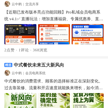
程，️请点击下方链接查看！
用频次、有效期都可以灵活设置，满足不同行业不同场
对应多位客服，客户扫码自动加好友、推送欢迎语、邀
云中鹤
|
交流共享
https://doc.crmeb.com/single/v6/40013谁可以参加？参
景的使用需求。分次核销使用，余量清晰透明用户在商
请入群，高效沉淀私域流量。 多商户系统（Java）
【近期已发布版本亮点功能回顾】Pro私域会员电商系
赛方：所有CRMEB客户、入驻合作商、独立设计师/开
品详情页能清楚看到包含哪些服务项目、每个项目可核
v2.41、自动分账：对接微信收付通，实现合单支付、
统 v4.1✅ 直播玩法：增加直播福袋、专属优惠券、直播
发者。只要有创意有想法，都可以来投稿，作品数量不
销几次。购买后支持分次到店核销使用，订单详情页实
自动分账、商户线上进件、推广员佣金分账的全流程自
间购物车，让直播间人气更旺，转化再提升！✅ 对接天
限。投票方：所有CRMEB官网注册用户。每个账号每
时显示总次数、已用次数、剩余次数，消费进度随时掌
动化。2、库存管理：构建"入库—出库—盘点—转换—
地图：接入国家地理信息公共服务平台"天地图"，带来
天10票，可分别投给10个不同的作品。 活动规则，公
握。商家移动端管理，核销操作便捷年/次卡商品的核
记录"完整库存管理闭环，支持多种出入库单自动生
更丰富的地图服务选择。✅ 等级会员返积分：支持按不
平公正 为保证大赛的公平性与作品质量，请遵守以下活
销流程与预约商品、到店自提商品保持一致，商家通过
成、库存盘点暂存、正次品转换、上下限预警及退货库
同会员等级，设置不同返积分比例，差异化激励，提升
动规则： 原创至上：参赛作品必须为原创，严禁抄袭。
移动端即可完成核销，无需额外设备或复杂操作。规则
2点赞
·
1评论
·
368浏览
存处理。连锁多门店系统 v4.21、直播功能：支持总部
用户复购与品牌忠诚度。多商户系统（PHP）v4.0✅
若发现盗用素材，将取消资格并公示。✨ 作品要求：作
清晰，保障权益年/次卡商品订单的售后，根据使用情
与门店开播，配备中控台管理商品互动，福袋优惠券促
TP8+PHP 8.0升级：底层架构升级，性能更强、响应更
品需基于CRMEB商城页面DIY规范制作，至少包含首
况具体处理。未使用的订单，用户可以发起退款，即便
转化，分享可绑定分销，结束自动生成复盘统计。2、
中式餐饮未来五大新风向
精选
快，服务器资源消耗低。✅ 30+功能深度打磨：围绕技
页、分类页、商品详情页、个人中心4个页面。提交截
过了有效期也能退；已使用但未用完的，由商家根据剩
会员画像管理：新增画像、风险会员标签，移动端支持
术团队高频需求与业务交付场景，对30多项功能进行了
云中鹤
|
会员电商系统
止时间为8月20日24:00，请务必在此时间前完成提交！
余价值主动发起退款，保障双方权益。 二、商家商品分
添加用户、充值及维护服务记录，全门店同步，实现精
深度打磨，覆盖开发、运营、交付多场景。连锁多门店
中式餐饮的消费需求、顾客的选择标准正在深刻变化。
❎ 严禁刷票：严禁使用脚本、外挂、批量注册等任何形
类管控 平台可以指定商家可使用的商品分类和商品类
细化管理。 多商户系统（PHP）v4.21、平台配送：平
系统 v4.1✅ 组合支付：余额/微信/支付宝/现金自由组合
过去靠装修、流量和开店速度就能换来增长，如今消费
式的违规刷票。一经核实，剔除异常票数，情节严重者
型：1. 商户/店铺入驻申请时，申请表单增加“平台商品
台建立同城配送运力池，统一管理配送员，支持配送员
支付，客户下单支付更灵活。✅ 门店移动端代客下单：
者更理性，竞争已从"谁开得快"转向"谁的产品更稳、效
取消参赛资格。完整活动规则，详见活动页面~大赛交
分类选择（数量限制可配置）、商品类型选择”等字
入驻审核、移动端接单提现、独立订单管理。2、店铺
随时随地为顾客完成选品、加购、核销、收款全流程，
率更高、模型更扎实"。看清风向，才能选对增长路
流群已开放️进群提前获取详细参赛指南，群内还有官方
段，商户自由选择经营类目，平台严格把关。2. 商户管
会员：商家搭建自有会员体系，自定义等级权益与购物
让成交随时随地达成。✅ 移动端发布商品：门店中心移