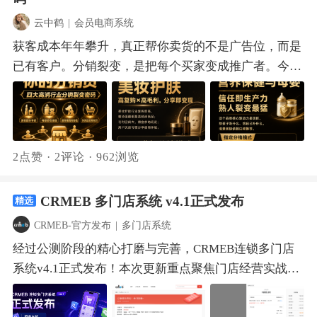
惠券支持"领取后限时有效"，制造紧迫感促进快速下
键。CRMEB多商户系统（PHP）v4.2，要补上的正是这
入驻”按钮，可生成专属二维码。商户扫码入驻时，代
数卡商品，支持分次核销、余量透明，适配服务行业锁
单。未来比的是：谁能以更低成本稳定交付客户价值。
两种能力。平台配送将建立起统一配送调度体系，让即
云中鹤
|
会员电商系统
理商信息自动回填绑定，极大降低招商操作门槛，提升
客。✅ 商家商品分类管控：平台可指定商户可使用的商
【风向四 · 连锁靠模型｜先跑通单店，再扩张】新店开
时零售履约更有保障；店铺会员帮商家搭建自己的会员
获客成本年年攀升，真正帮你卖货的不是广告位，而是
拓店效率。 五、功能优化 1. 管理端视频列表加载速度
品分类和类型，从源头规整商圈业态，助力规范化运
得快，却没有跑通单店盈利、产品标准和供应链，规模
体系，通过会员价、储值、优惠券等工具，把进店的散
已有客户。分销裂变，是把每个买家变成推广者。今天
优化，解决加载过慢问题。2. 平台、商户、店铺、代理
营。 想让产品说话？扫码添加官方客服，进行 CRMEB
只会放大问题。正确路径是先验证单店，再沉淀标准，
客变成能反复触达的私域资产。除了增加这两大能力
聚焦四大行业，看CRMEB Pro如何提供完整技术支撑。
商后台登录界面独立3. 移动端根据用户位置自动进入商
全系列电商系统深度体验。更有专属惊喜福利等着你，
最后复制扩张。CRMEB Pro的分销体系与等级会员差异
外，v4.2还将带来咨询商品功能，满足定制、服务等更
一、美妆护肤｜高复购×高毛利，分享即变现美妆护肤
圈4. 助力活动列表不再展示已下架或过期的商品5. 预约
一起开启数字化增长新篇章！
化返积分功能，帮助品牌在扩张前建立可复制的会员运
多行业商家的经营需求，并对20项功能进行优化升级，
复购率高，精华面膜都是高频消耗品；佣金余地充足，
商品到店服务支持按自提点下单6. 店铺二维码使用商家
营模型——高等级用户返更多积分，激励升级，激活复
赋能平台与商户长效经营，打造特色商圈名片。 一、平
用户天然习惯分享使用体验。满额分销模式特别合适：
LOGO高清生成，便于商家下载用于线下宣传。7. 代客
2点赞
·
2评论
·
962浏览
购与忠诚度。【风向五 · 营销新逻辑｜公域引流，私域
台配送 v4.2将新增平台配送功能模块。平台可建立专属
消费到指定金额自动解锁分销权限，既筛选真实用户，
下单搜索用户支持手机号全量匹配，不受当前店铺限
生根】未来餐饮营销，不再是单纯投广告做活动，而是
运力池，统一管理配送员，不仅能为商家提供强有力的
又激励复购。每一次种草推荐，都应获得回报。二、营
制。8. 平台余额充值增加退款操作9. 商品参数模板支持
更精准地连接顾客。重要的是把公域流量转化为私域会
CRMEB 多门店系统 v4.1正式发布
配送支持，更能通过配送服务为平台创造新的营收增长
精选
养保健与母婴｜信任即生产力，熟人裂变最猛这个品类
设置“必填”或“选填”，必填参数商家不可删除模板。10.
员：通过CRMEB Pro的分享有礼、直播分销裂变获客，
点。平台统一运力管理：支持平台自定义配置配送运
核心驱动力是信任。给孩子吃什么、给自己补什么，消
商品活动标签增加开始和结束时间 演示站 平台后台：
CRMEB-官方发布
|
多门店系统
再用会员等级、积分体系和客服体验系统维护关系，让
费、配送员提成比例、夜间提成加价、配送时间、配送
费者极依赖口碑推荐。宝妈群里一句"这益生菌我家娃
http://mer.crmeb.net/admin/账号：demo密码：
经过公测阶段的精心打磨与完善，CRMEB连锁多门店
一次消费变成持续复购。这才是未来餐饮营销的核心逻
流程等规则。商家在设置配送方式时可选择“平台配
吃了好"，比任何广告都管用。指定分销模式最契合：
crmeb.com店铺后台：http://mer.crmeb.net/circle/账号：
系统v4.1正式发布！本次更新重点聚焦门店经营实战细
辑。风向在变，经营逻辑也要升级。中式餐饮创业真正
送”。用户下单后，由平台配送员接单并配送。配送员
筛选有真实经验的用户成为分销员，既保证推荐质量，
demo密码：crmeb.com商户后台：
节，致力于解决成交痛点：新增组合支付功能，直击成
值得抓住的，不是某个短期风口，而是把产品做精、把
入驻与审核：支持平台自主添加配送员，也支持用户在
又管控品牌口碑。三、宠物消费｜圈子垂直黏性强，口
http://mer.crmeb.net/admin/账号：18612341234密码：
交最后卡点，稳稳抓住每一笔订单；带来门店移动端代