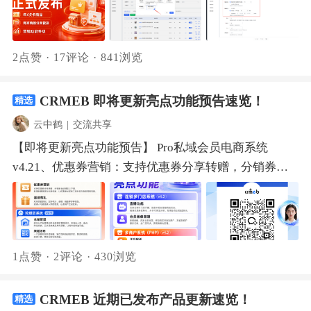
有创意，这里就是你的舞台。用CRMEB后台DIY设计功
别线下手工登记卡项的繁琐，实现数字化锁客与高效核
能，创作出包含商城首页、商品分类页、商品详情页及
销。同时，v4.1还从商家商品分类管控、营销活动同城
个人中心页面的原创主题模板，作品一经审核通过，即
配送适配、区域代理体系升级等多个维度进行全面升
2点赞
·
17评论
·
841浏览
可上架主题广场，参赛角逐大奖。重点来了：这次的奖
级，有效提升平台与商家的运营效率。 新版本已上线，
品有多香？我们准备了万元现金大奖+永久收益分成
欢迎前往CRMEB官网下载多商户v4.1正式版更新包进行
+CRMEB商城系统授权+官方商城代金券+荣誉标识的多
CRMEB 即将更新亮点功能预告速览！
精选
升级，让这套更成熟的本地生活解决方案，为您的多商
重奖励，️总现金奖励近2万元！更重要的是：所有参赛
户平台运营持续赋能！ 一、年/次卡商品 针对美容、康
云中鹤
|
交流共享
作品通过审核上架后，均可一键开启在线售卖，作者享
养、生活服务等门店的套餐运营难题，v4.1带来了全新
【即将更新亮点功能预告】 Pro私域会员电商系统
受永久收益分成！参赛不仅能赢取奖金，还能持续获得
年/次卡商品类型。灵活创建，适配多元业态商家可自
v4.21、优惠券营销：支持优惠券分享转赠，分销券自
创意变现收入。 怎么参与比赛？整个活动主要分为四个
由创建时效卡（年卡、季卡、月卡等）、次数卡，灵活
动绑定上下级，新增转赠溯源与作废机制，让优惠券从
阶段，请各位创作者和投票用户关注每个阶段的主线内
定价并配置服务内容，完美适配美业、健身、培训等不
促单工具升级为裂变营销利器。2、邀请有礼：双向奖
容：8月7日起，你就可以行动了！️️登录CRMEB后台设
同业态需求，彻底解决传统线下卡项登记繁琐、余量模
励机制，支持积分、余额、佣金等多种奖品，邀请人与
计主题：https://theme-admin.crmeb.net/admin/login⚠️建
糊、核销不便等问题。比如：一家美容院可以上架一
被邀请人同时获奖，让老用户主动拉新。 陀螺匠系统
议使用PC端登录创作设计制作原创商城主题，上传作品
1点赞
·
2评论
·
430浏览
个“面部护理10次卡”，设置90天内有效；一家健身房可
v2.51、仓储管理：建立从产品管理到多仓调拨的管理
至CRMEB主题广场。8月14日起，将审核通过的作品设
以推出“季度健身卡”，设置90天内无限次使用；一家教
闭环，支持出入库、盘点、跨仓调拨、正次品转换及库
为参赛作品即可！✅商城主题设计、主题广场使用教
培机构则可以发布“20节编程课包”，有效期为一年。使
CRMEB 近期已发布产品更新速览！
精选
存预警，让每件货有迹可循。2、渠道活码：一个活码