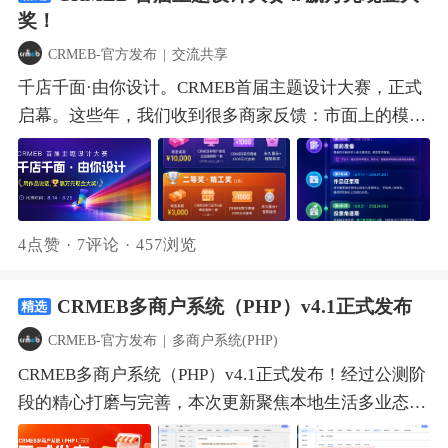
奖！
CRMEB-官方发布
|
交流共享
千店千面·由你设计。CRMEB首届主题设计大赛，正式
启幕。这些年，我们收到很多商家反馈：市面上的模板
千篇一律，想要真正贴合品牌调性的设计，选择太少。
同时，很多创作者手里握着好作品，却缺少一个被看见
的舞台。所以，我们想通过CRMEB主题广场，让创作
者的好设计被更多人看见、获得持续回报，也让商家告
4点赞
·
7评论
·
457浏览
别从零装修，快速找到心仪的模板，一键换装。当优质
作品不断沉淀到主题广场，一个利他共赢的正向循环就
CRMEB多商户系统（PHP）v4.1正式发布
精选
能转起来：创作者持续产出，商家持续受益，生态持续
繁荣。为了加速这个正向循环的转动，我们正式发起这
CRMEB-官方发布
|
多商户系统(PHP)
场大赛——用一场赛事汇聚创意，多向赋能。 比赛有什
CRMEB多商户系统（PHP）v4.1正式发布！经过公测阶
么奖励？本次大赛不设门槛，重在参与，更重在回报。
段的精心打磨与完善，本次更新聚焦本地生活多业态经
无论你是资深创作者，还是设计新手，只要你有想法、
营场景，上线【年/次卡商品】类型，让服务型商家告