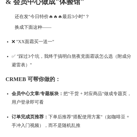
& 会员中心做成"体验馆"
还在发"今日特价🔥🔥🔥最后3小时"？
换成下面这种——
❌ "XX面霜买一送一" 
✅ "踩过3个坑，我终于搞明白熬夜党面霜该怎么选（附成分
避雷表）" 
CRMEB 可帮你做的：
会员中心文章/专题板块：
把"干货 + 对应商品"做成专题页，
用户登录即可看 
订单完成页推荐：
下单后推荐"搭配使用方案"（如咖啡豆 + 
手冲入门视频），而不是随机乱推 