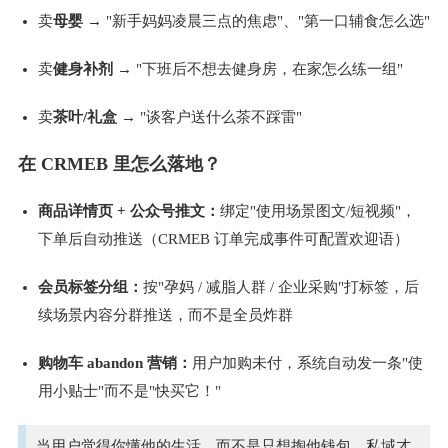
卖
母婴
​ → "新手妈妈凌晨三点的焦虑"、"第一口辅食怎么选" 
卖
健身补剂​
 → "下班后不想去健身房，在家怎么练一组" 
卖
茶叶/礼盒​ 
→ "谈客户送什么茶不踩雷" 
在 CRMEB 里怎么落地？
商品详情页 + 公众号推文：
绑定"使用场景图文/短视频"，
下单后自动推送（CRMEB 订单完成事件可配置欢迎语） 
会员标签分组：
按"孕妈 / 减脂人群 / 企业采购"打标签，后
续场景内容分群推送，而不是全员炸群 
购物车 abandon 营销：
用户加购未付，系统自动发一条"使
用小贴士"而不是"快买它！" 
当用户觉得你懂他的生活，而不是只想掏他钱包，私域才