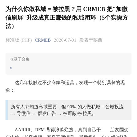
为什么你做私域 = 被拉黑？用 CRMEB 把"加微
信刷屏"升级成真正赚钱的私域闭环（5个实操方
法）
标准版 (PHP)
CRMEB
2026-07-01
发表于陕西
收录于合集
#
这几年接触过不少商家和运营，发现一个特别讽刺的现
象：
所有人都知道私域重要，但 90% 的人做私域 = 公域投流
→ 导微信 → 群发广告 → 被屏蔽/被拉黑。
AARRR、RFM 背得滚瓜烂熟，真到自己干——朋友圈变