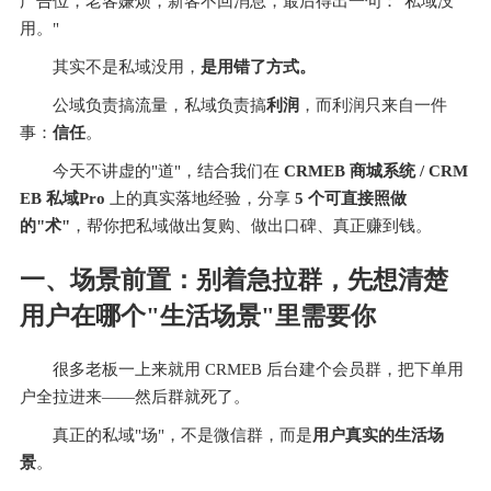
广告位，老客嫌烦，新客不回消息，最后得出一句："私域没
用。"
其实不是私域没用，
是用错了方式。
公域负责搞流量，私域负责搞
利润
，而利润只来自一件
事：
信任
。
今天不讲虚的"道"，结合我们在 
CRMEB 商城系统 / CRM
EB 私域Pro
​ 上的真实落地经验，分享 
5 个可直接照做
的"术"
，帮你把私域做出复购、做出口碑、真正赚到钱。
一、场景前置：别着急拉群，先想清楚
用户在哪个"生活场景"里需要你
很多老板一上来就用 CRMEB 后台建个会员群，把下单用
户全拉进来——然后群就死了。
真正的私域"场"，不是微信群，而是
用户真实的生活场
景
。