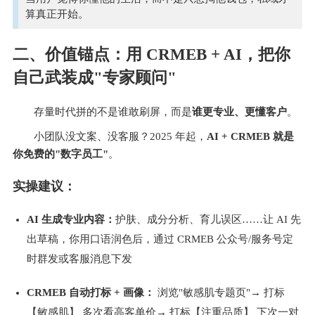
算真正开始。
二、价值锚点：用 CRMEB + AI，把你
自己武装成"专家顾问"
存量时代拼的不是谁敢刷屏，而是
谁更专业、更懂客户
。
小团队没文案、没客服？2025 年起，
AI + CRMEB 就是
你免费的"数字员工"
。
实操建议：
AI 生成专业内容：
护肤、成分分析、育儿误区……让 AI 先
出草稿，你用口语润色后，通过 CRMEB 公众号/服务号定
时群发或客服消息下发 
CRMEB 自动打标 + 画像： 
浏览"敏感肌专题页"→ 打标
【敏感肌】 多次看高客单价→ 打标【注重品质】 下次一对