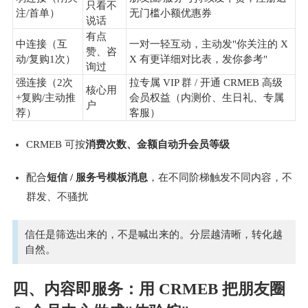
只看不
注/首单）
无门槛小额优惠券
说话
有点
中连接（互
一对一轻互动，主动发"你关注的 X
赞、咨
动/复购1次）
X 有更详细对比表，发你参考"
询过
强连接（2次
拉专属 VIP 群 / 开通 CRMEB 高级
核心用
+复购/主动推
会员权益（内测价、生日礼、专属
户
荐）
客服）
CRMEB 可按
消费次数、金额自动升会员等级 
配合
短信 / 服务号模板消息
，在不同阶梯触发不同内容，不
群发、不骚扰 
信任是筛选出来的，不是喊出来的。分层越清晰，转化越
自然。
四、内容即服务：用 CRMEB 把朋友圈