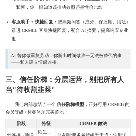
一私聊，你一眼知道该推功效型还是性价比款 
客服助手 + 快捷回复：
把高频问答（成分、保质期、用法）
录进 CRMEB 客服快捷回复，配合 AI 摘要，提高响应专业
度 
AI 替你做重复劳动，你腾出时间做唯一无法被替代的事
——和人建立情感连接。
三、信任阶梯：分层运营，别把所有人
当"待收割韭菜"
我们内部总结了一个 
信任阶梯模型
，正好可用 CRMEB 的
会员等级 / 标签体系完美落地：
阶段
特征
CRMEB 做法
陌生，
弱连接（刚关
朋友圈/服务号持续发干货；注册送