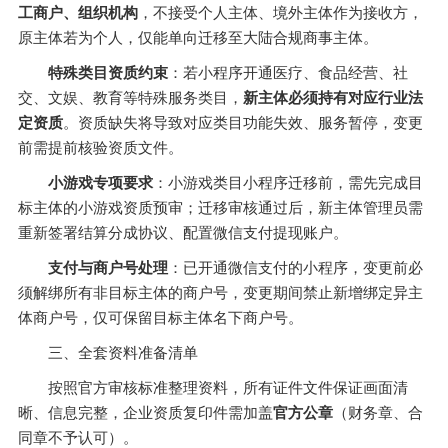
工商户、组织机构
，不接受个人主体、境外主体作为接收方，
原主体若为个人，仅能单向迁移至大陆合规商事主体。
特殊类目资质约束
：若小程序开通医疗、食品经营、社
交、文娱、教育等特殊服务类目，
新主体必须持有对应行业法
定资质
。资质缺失将导致对应类目功能失效、服务暂停，变更
前需提前核验资质文件。
小游戏专项要求
：小游戏类目小程序迁移前，需先完成目
标主体的小游戏资质预审；迁移审核通过后，新主体管理员需
重新签署结算分成协议、配置微信支付提现账户。
支付与商户号处理
：已开通微信支付的小程序，变更前必
须解绑所有非目标主体的商户号，变更期间禁止新增绑定异主
体商户号，仅可保留目标主体名下商户号。
三、全套资料准备清单
按照官方审核标准整理资料，所有证件文件保证画面清
晰、信息完整，企业资质复印件需加盖
官方公章
（财务章、合
同章不予认可）。