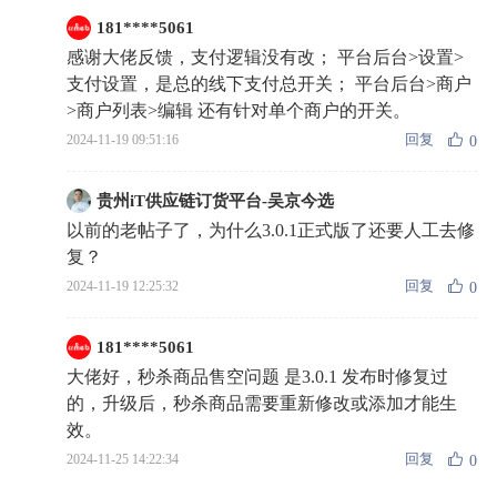
181****5061
感谢大佬反馈，支付逻辑没有改； 平台后台>设置>
支付设置，是总的线下支付总开关； 平台后台>商户
>商户列表>编辑 还有针对单个商户的开关。
回复
2024-11-19 09:51:16
0
贵州iT供应链订货平台-吴京今选
以前的老帖子了，为什么3.0.1正式版了还要人工去修
复？
回复
2024-11-19 12:25:32
0
181****5061
大佬好，秒杀商品售空问题 是3.0.1 发布时修复过
的，升级后，秒杀商品需要重新修改或添加才能生
效。
回复
2024-11-25 14:22:34
0