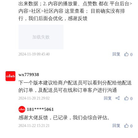
出来数据；2. 内容的播放量、点赞数 都在 平台后台>
内容>社区>社区内容 这里查看； 目前确实没有排
行，我们后面会优化，感谢反馈
加载失败
回复
2024-11-19 09:45:40
0
wx779938
下一个版本建议给商户配送员可以看到分配给他配送
的订单，及配送员可在线和订单客户进行沟通
回复
2024-11-20 21:29:02
0
181****5061
感谢大佬反馈，已记录，我们会综合评估。
回复
2024-11-22 15:21:21
0