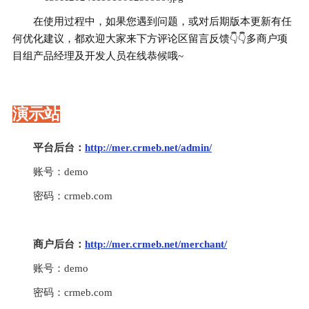
在使用过程中，如果您遇到问题，或对后期版本更新有任
何优化建议，都欢迎大家来下方评论区留言反馈👇👇多商户项
目组产品经理及开发人员在线恭候哦~
演示站
平台后台：
http://mer.crmeb.net/admin/
账号：demo
密码：crmeb.com
商户后台：‍
http://mer.crmeb.net/merchant/‍
账号：demo
密码：crmeb.com