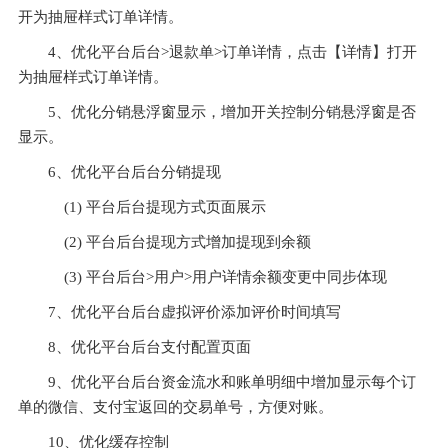
开为抽屉样式订单详情。
4、优化平台后台>退款单>订单详情，点击【详情】打开
为抽屉样式订单详情。
5、优化分销悬浮窗显示，增加开关控制分销悬浮窗是否
显示。
6、优化平台后台分销提现
    (1) 平台后台提现方式页面展示
    (2) 平台后台提现方式增加提现到余额
    (3) 平台后台>用户>用户详情余额变更中同步体现
7、优化平台后台虚拟评价添加评价时间填写
8、优化平台后台支付配置页面
9、优化平台后台资金流水和账单明细中增加显示每个订
单的微信、支付宝返回的交易单号，方便对账。
10、优化缓存控制