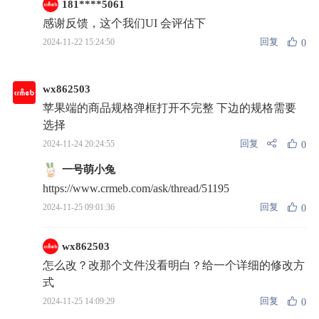
181****5061
感谢反馈，这个我们UI 会评估下
回复
2024-11-22 15:24:50
0
wx862503
苹果端的商品规格弹框打开不完整 下边的规格需要
选择
回复
2024-11-24 20:24:55
0
一号萌小兔
https://www.crmeb.com/ask/thread/51195
回复
2024-11-25 09:01:36
0
wx862503
怎么改？改那个文件没看明白？给一个详细的修改方
式
回复
2024-11-25 14:09:29
0