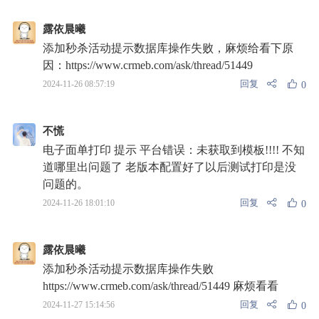
露依晨曦
添加秒杀活动提示数据库操作失败，麻烦给看下原
因：https://www.crmeb.com/ask/thread/51449
回复
2024-11-26 08:57:19
0
不慌
电子面单打印 提示 平台错误：未获取到模板!!!! 不知
道哪里出问题了 老版本配置好了以后测试打印是没
问题的。
回复
2024-11-26 18:01:10
0
露依晨曦
添加秒杀活动提示数据库操作失败
https://www.crmeb.com/ask/thread/51449 麻烦看看
回复
2024-11-27 15:14:56
0