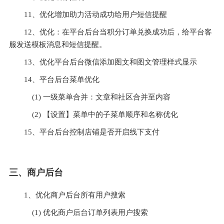
11、优化增加助力活动成功给用户短信提醒
12、优化：在平台后台当积分订单兑换成功后，给平台客
服发送模板消息和短信提醒。
13、优化平台后台微信添加图文和图文管理样式显示
14、平台后台菜单优化
    (1) 一级菜单合并：文章和社区合并至内容
    (2) 【设置】菜单中的子菜单顺序和名称优化
15、平台后台控制店铺是否开启线下支付
三、商户后台
1、优化商户后台所有用户搜索
    (1) 优化商户后台订单列表用户搜索