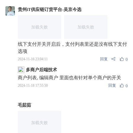
贵州iT供应链订货平台-吴京今选
加载失败
加载失败
线下支付开关开启后，支付列表里还是没有线下支付
选项
回复
2024-11-16 23:04:11
0
多商户后端技术
商户列表, 编辑商户 里面也有针对单个商户的开关
回复
2024-11-18 17:55:50
0
毛茹茹
加载失败