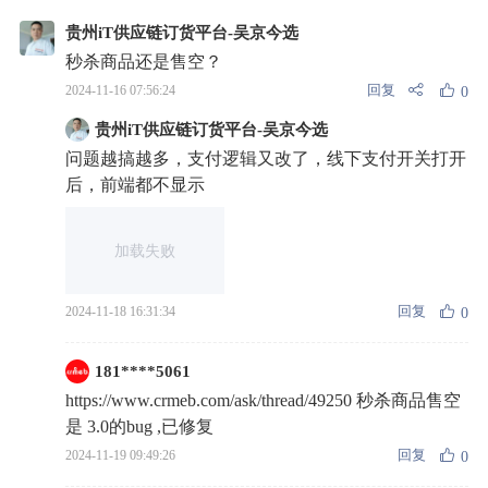
贵州iT供应链订货平台-吴京今选
秒杀商品还是售空？
回复
2024-11-16 07:56:24
0
贵州iT供应链订货平台-吴京今选
问题越搞越多，支付逻辑又改了，线下支付开关打开
后，前端都不显示
加载失败
回复
2024-11-18 16:31:34
0
181****5061
https://www.crmeb.com/ask/thread/49250 秒杀商品售空
是 3.0的bug ,已修复
回复
2024-11-19 09:49:26
0