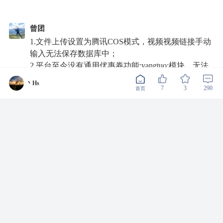
曾团
1.文件上传设置为腾讯COS模式，视频视频链接手动
输入无法保存数据库中；
2.平台至今没有通用优惠券功能:yangtuo:模块，无法
很好的做营销推广；
丶Hs
7
3
290
3.商品、商户退货率、退款率的统计与排序:aini:与排
首页
序，方便平台推荐商品与商户；
4.社区虚拟文章与虚拟评论功能，初期文章过少，没
有阅读兴趣；
5.期待产品经理回复:ciya:；
回复
2021-12-03 10:58:42
1
Desire-
感谢大佬的用心反馈！已经反馈给产品经理，小本本
也已经记录，期待多商户版本更新评估后能够采纳，
采纳后会在后面的版本升级提现的:handshake
回复
2021-12-03 12:23:02
0