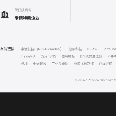
荣获陕西省
专精特新企业
友情链接：
申请友链(QQ:597244065）
捷顺科技
uView
FormCre
InsideRIA
OpenSNS
图鸟模板
DIY代码生成器
PHP
VUE
小蚂蚁云
工业互联网
捷映视频制作
芦虎导航
© 2014-2026 www.crm