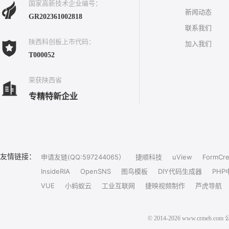
国家高新技术企业编号：
新闻动态
GR202361002818
联系我们
陕西科创板上市代码：
加入我们
T000052
荣获陕西省
专精特新企业
友情链接：
申请友链(QQ:597244065）
捷顺科技
uView
FormCre
InsideRIA
OpenSNS
图鸟模板
DIY代码生成器
PHP
VUE
小蚂蚁云
工业互联网
捷映视频制作
芦虎导航
© 2014-2026 www.crm