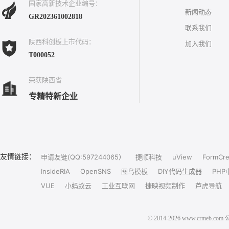
国家高新技术企业编号：
新闻动态
GR202361002818
联系我们
陕西科创板上市代码：
加入我们
T000052
荣获陕西省
专精特新企业
友情链接：
申请友链(QQ:597244065）
捷顺科技
uView
FormCre
InsideRIA
OpenSNS
图鸟模板
DIY代码生成器
PHP
VUE
小蚂蚁云
工业互联网
捷映视频制作
芦虎导航
© 2014-2026 www.crm