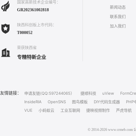
国家高新技术企业编号：
新闻动态
GR202361002818
联系我们
陕西科创板上市代码：
加入我们
T000052
荣获陕西省
专精特新企业
友情链接：
申请友链(QQ:597244065）
捷顺科技
uView
FormCre
InsideRIA
OpenSNS
图鸟模板
DIY代码生成器
PHP
VUE
小蚂蚁云
工业互联网
捷映视频制作
芦虎导航
© 2014-2026 www.crm