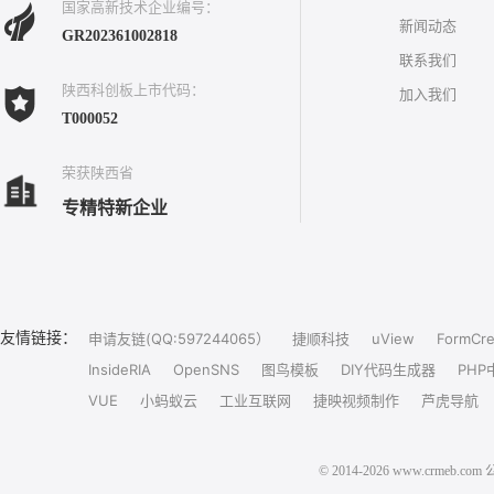
国家高新技术企业编号：
新闻动态
GR202361002818
联系我们
陕西科创板上市代码：
加入我们
T000052
荣获陕西省
专精特新企业
友情链接：
申请友链(QQ:597244065）
捷顺科技
uView
FormCre
InsideRIA
OpenSNS
图鸟模板
DIY代码生成器
PHP
VUE
小蚂蚁云
工业互联网
捷映视频制作
芦虎导航
© 2014-2026 www.crm