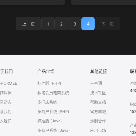
1
2
3
4
上一页
下一页
于我们
产品介绍
其他链接
联
于CRMEB
标准版 (PHP)
一号通
咨
40
作伙伴
私域会员电商系统
技术社区
闻动态
多门店系统
帮助文档
招
系我们
多商户系统 (PHP)
官方商城
15
入我们
标准版 (Java)
定制合作
产
多商户系统 (Java)
应用市场
13