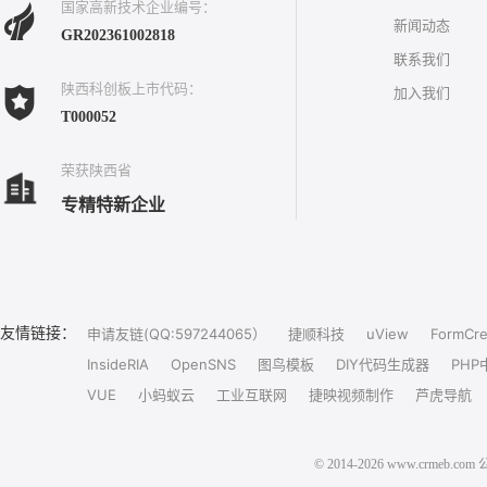
国家高新技术企业编号：
新闻动态
GR202361002818
联系我们
陕西科创板上市代码：
加入我们
T000052
荣获陕西省
专精特新企业
友情链接：
申请友链(QQ:597244065）
捷顺科技
uView
FormCre
InsideRIA
OpenSNS
图鸟模板
DIY代码生成器
PHP
VUE
小蚂蚁云
工业互联网
捷映视频制作
芦虎导航
© 2014-2026 www.crm