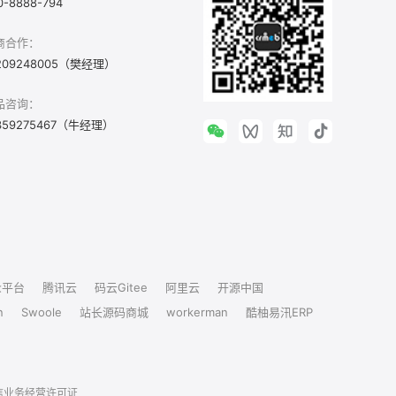
0-8888-794
商合作：
209248005（樊经理）
品咨询：
359275467（牛经理）
众平台
腾讯云
码云Gitee
阿里云
开源中国
n
Swoole
站长源码商城
workerman
酷柚易汛ERP
信业务经营许可证