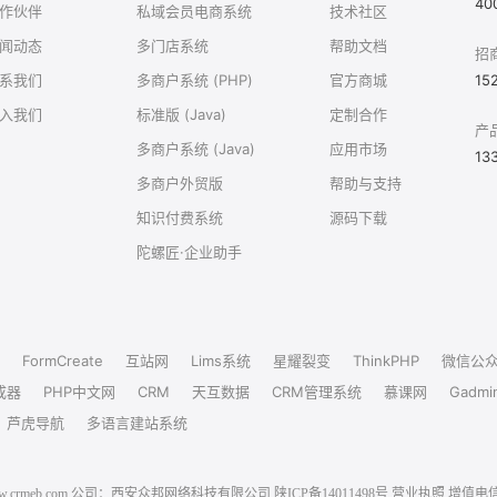
40
作伙伴
私域会员电商系统
技术社区
闻动态
多门店系统
帮助文档
招
系我们
多商户系统 (PHP)
官方商城
15
入我们
标准版 (Java)
定制合作
产
多商户系统 (Java)
应用市场
13
多商户外贸版
帮助与支持
知识付费系统
源码下载
陀螺匠·企业助手
FormCreate
互站网
Lims系统
星耀裂变
ThinkPHP
微信公
成器
PHP中文网
CRM
天互数据
CRM管理系统
慕课网
Gadmi
芦虎导航
多语言建站系统
6 www.crmeb.com 公司：西安众邦网络科技有限公司
陕ICP备14011498号
营业执照
增值电