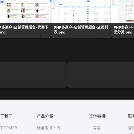
HP多商户-店铺管理后台-代客下
PHP多商户-店铺管理后台-店员列
PHP多商户
png
表.png
品分类.png
于我们
产品介绍
其他链接
联
于CRMEB
标准版 (PHP)
一号通
咨