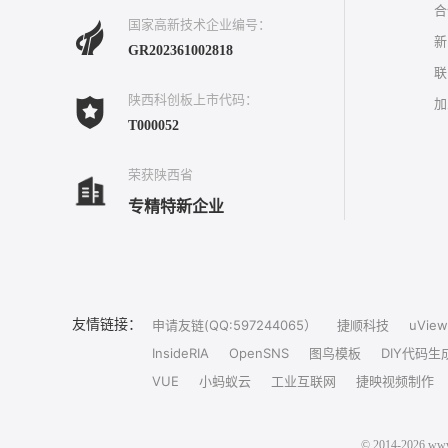
合
国家高新技术企业编号：
新
GR202361002818
联
陕西科创板上市代码：
加
T000052
荣获陕西省
专精特新企业
友情链接：
申请友链(QQ:597244065）
捷顺科技
uView
InsideRIA
OpenSNS
图鸟模板
DIY代码生
VUE
小蚂蚁云
工业互联网
捷映视频制作
© 2014-202