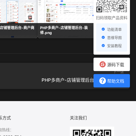
扫码领取产品资料
-店铺管理后台-商户商
PHP多商户-店铺管理后台-装
PHP多商户-店铺管
功能清单
修.png
志.png
思维导图
安装教程
源码下载
下一张
PHP多商户-店铺管理后台-配送门店.png
帮助文档
系方式
关注我们
询热线：