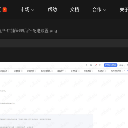
市场
合作
关
区
帮助
文档
商户-店铺管理后台-配送设置.png