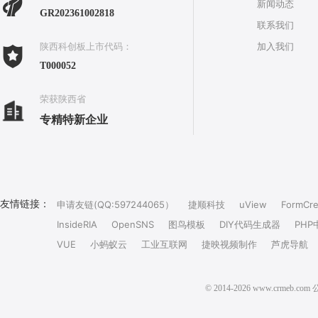
新闻动态
GR202361002818
联系我们
加入我们
陕西科创板上市代码：
T000052
荣获陕西省
专精特新企业
友情链接：
申请友链(QQ:597244065）
捷顺科技
uView
FormCre
InsideRIA
OpenSNS
图鸟模板
DIY代码生成器
PHP
VUE
小蚂蚁云
工业互联网
捷映视频制作
芦虎导航
© 2014-2026 www.crm