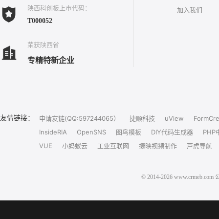
陕西科创板上市代码：
加入我们
T000052
荣获陕西省
专精特新企业
友情链接：
申请友链(QQ:597244065）
捷顺科技
uView
FormCre
InsideRIA
OpenSNS
图鸟模板
DIY代码生成器
PHP
VUE
小蚂蚁云
工业互联网
捷映视频制作
芦虎导航
© 2014-2026 www.crm