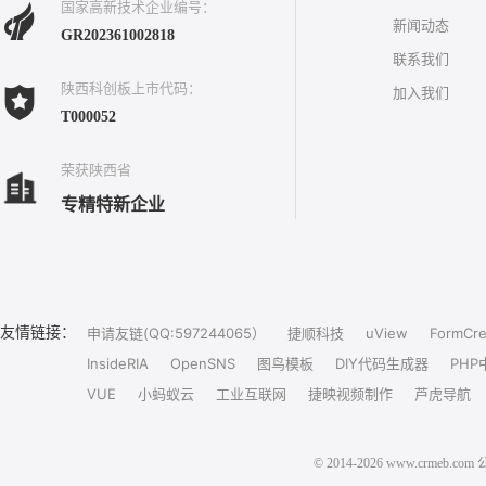
国家高新技术企业编号：
新闻动态
GR202361002818
联系我们
陕西科创板上市代码：
加入我们
T000052
荣获陕西省
专精特新企业
友情链接：
申请友链(QQ:597244065）
捷顺科技
uView
FormCre
InsideRIA
OpenSNS
图鸟模板
DIY代码生成器
PHP
VUE
小蚂蚁云
工业互联网
捷映视频制作
芦虎导航
© 2014-2026 www.crm