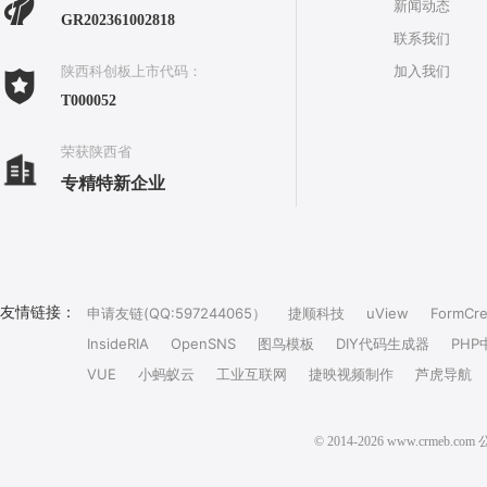
新闻动态
GR202361002818
联系我们
加入我们
陕西科创板上市代码：
T000052
荣获陕西省
专精特新企业
友情链接：
申请友链(QQ:597244065）
捷顺科技
uView
FormCre
InsideRIA
OpenSNS
图鸟模板
DIY代码生成器
PHP
VUE
小蚂蚁云
工业互联网
捷映视频制作
芦虎导航
© 2014-2026 www.crm