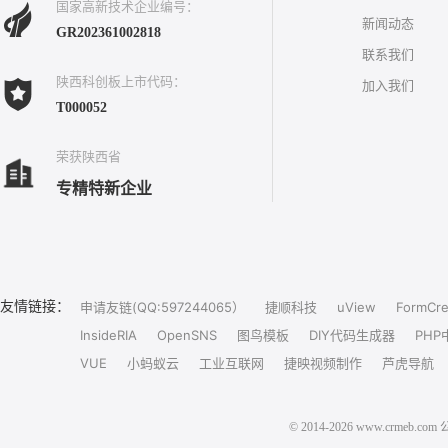
国家高新技术企业编号：
新闻动态
GR202361002818
联系我们
陕西科创板上市代码：
加入我们
T000052
荣获陕西省
专精特新企业
友情链接：
申请友链(QQ:597244065）
捷顺科技
uView
FormCre
InsideRIA
OpenSNS
图鸟模板
DIY代码生成器
PHP
VUE
小蚂蚁云
工业互联网
捷映视频制作
芦虎导航
© 2014-2026 www.crm