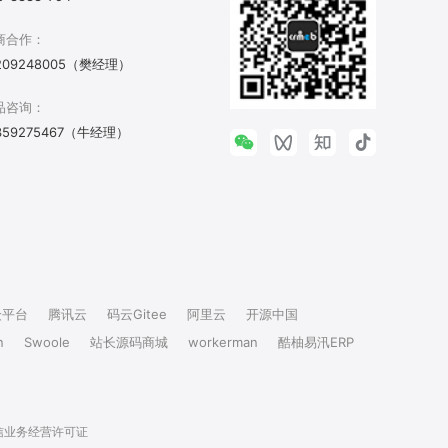
商合作：
209248005（樊经理）
品咨询：
359275467（牛经理）
众平台
腾讯云
码云Gitee
阿里云
开源中国
n
Swoole
站长源码商城
workerman
酷柚易汛ERP
信业务经营许可证