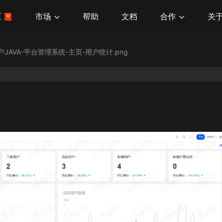
市场
合作
关
区
帮助
文档
户JAVA-平台管理系统-主页-用户统计.png