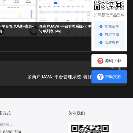
扫码领取产品资料
功能清单
A-平台管理系统-主页-
多商户JAVA-平台管理系统-订单-
多商户JAVA-平台管
g
订单列表.png
商品评论.png
思维导图
安装教程
源码下载
下一张
多商户JAVA-平台管理系统-装修-一键换色.png
帮助文档
系方式
关注我们
询热线：
0-8888-794