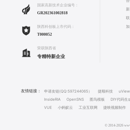
合
国家高新技术企业编号：
新
GR202361002818
联
加
陕西科创板上市代码：
T000052
荣获陕西省
专精特新企业
友情链接：
申请友链(QQ:597244065）
捷顺科技
uView
InsideRIA
OpenSNS
图鸟模板
DIY代码生
VUE
小蚂蚁云
工业互联网
捷映视频制作
© 2014-202