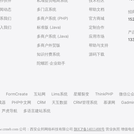
作伙伴
私域会员电商系统
技术社区
闻动态
多门店系统
帮助文档
招
系我们
多商户系统 (PHP)
官方商城
15
入我们
标准版 (Java)
定制合作
产
多商户系统 (Java)
应用市场
13
多商户外贸版
帮助与支持
知识付费系统
源码下载
陀螺匠·企业助手
FormCreate
互站网
Lims系统
星耀裂变
ThinkPHP
微信公
成器
PHP中文网
CRM
天互数据
CRM管理系统
慕课网
Gadmi
芦虎导航
多语言建站系统
6 www.crmeb.com 公司：西安众邦网络科技有限公司
陕ICP备14011498号
营业执照
增值电