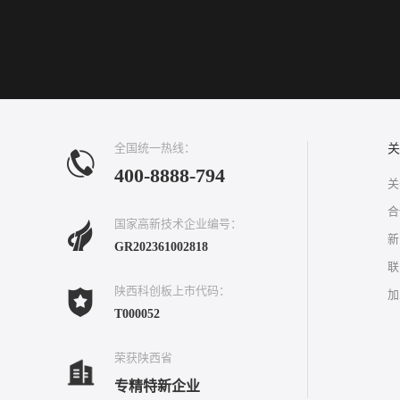
全国统一热线：
关
400-8888-794
关
合
国家高新技术企业编号：
新
GR202361002818
联
陕西科创板上市代码：
加
T000052
荣获陕西省
专精特新企业