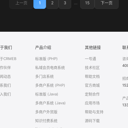
...
1
2
3
15
上一页
下一页
于我们
产品介绍
其他链接
联
于CRMEB
标准版 (PHP)
一号通
咨
40
作伙伴
私域会员电商系统
技术社区
闻动态
多门店系统
帮助文档
招
系我们
多商户系统 (PHP)
官方商城
15
入我们
标准版 (Java)
定制合作
产
多商户系统 (Java)
应用市场
13
多商户外贸版
帮助与支持
知识付费系统
源码下载