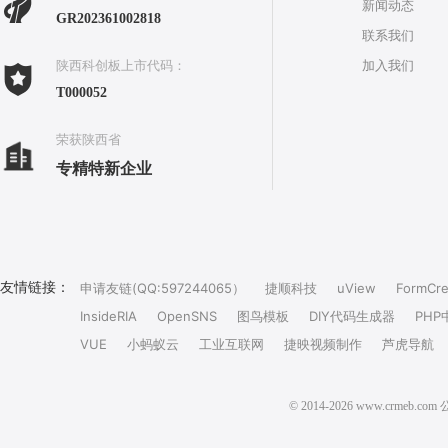
新闻动态
GR202361002818
联系我们
加入我们
陕西科创板上市代码：
T000052
荣获陕西省
专精特新企业
友情链接：
申请友链(QQ:597244065）
捷顺科技
uView
FormCre
InsideRIA
OpenSNS
图鸟模板
DIY代码生成器
PHP
VUE
小蚂蚁云
工业互联网
捷映视频制作
芦虎导航
© 2014-2026 www.crm