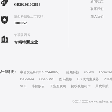
新闻动态
GR202361002818
联系我们
加入我们
陕西科创板上市代码：
T000052
荣获陕西省
专精特新企业
友情链接：
申请友链(QQ:597244065）
捷顺科技
uView
FormCre
InsideRIA
OpenSNS
图鸟模板
DIY代码生成器
PHP
VUE
小蚂蚁云
工业互联网
捷映视频制作
芦虎导航
© 2014-2026 www.crm