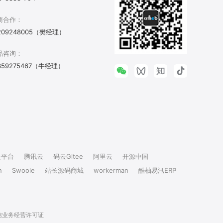
商合作：
209248005（樊经理）
品咨询：
359275467（牛经理）
众平台
腾讯云
码云Gitee
阿里云
开源中国
n
Swoole
站长源码商城
workerman
酷柚易汛ERP
信业务经营许可证