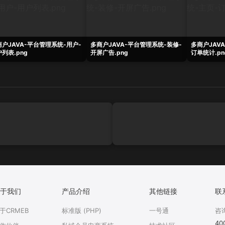
商户JAVA-平台管理系统-用户-
多商户JAVA-平台管理系统-装修-
多商户JAV
列表.png
开屏广告.png
订单统计.pn
于我们
产品介绍
其他链接
联
于CRMEB
标准版 (PHP)
一号通
咨
40