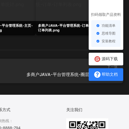
扫码领取产品资料
功能清单
A-平台管理系统-主页-
多商户JAVA-平台管理系统-订单-
多商户JAVA-平台管
g
订单列表.png
商品评论.png
思维导图
安装教程
源码下载
下一张
多商户JAVA-平台管理系统-圈层-圈层管理.png
帮助文档
系方式
关注我们
询热线：
0-8888-794