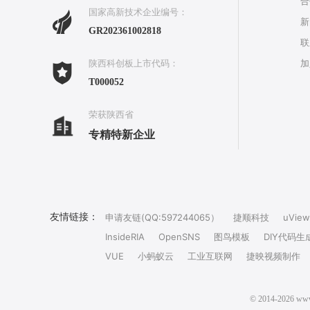
合
国家高新技术企业编号：
新
GR202361002818
联
加
陕西科创板上市代码：
T000052
荣获陕西省
专精特新企业
友情链接：
申请友链(QQ:597244065）
捷顺科技
uView
InsideRIA
OpenSNS
图鸟模板
DIY代码生
VUE
小蚂蚁云
工业互联网
捷映视频制作
© 2014-202