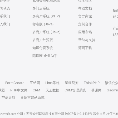
作伙伴
私域会员电商系统
技术社区
闻动态
多门店系统
帮助文档
招
系我们
多商户系统 (PHP)
官方商城
15
入我们
标准版 (Java)
定制合作
产
多商户系统 (Java)
应用市场
13
多商户外贸版
帮助与支持
知识付费系统
源码下载
陀螺匠·企业助手
FormCreate
互站网
Lims系统
星耀裂变
ThinkPHP
微信公
成器
PHP中文网
CRM
天互数据
CRM管理系统
慕课网
Gadmi
芦虎导航
多语言建站系统
6 www.crmeb.com 公司：西安众邦网络科技有限公司
陕ICP备14011498号
营业执照
增值电