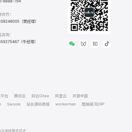
0-8888-794
商合作：
209248005（樊经理）
品咨询：
359275467（牛经理）
众平台
腾讯云
码云Gitee
阿里云
开源中国
n
Swoole
站长源码商城
workerman
酷柚易汛ERP
信业务经营许可证