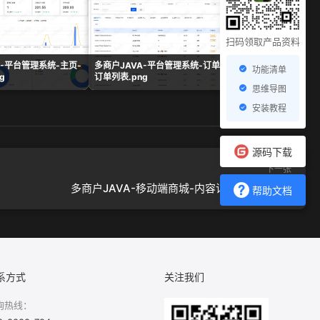
扫码领取产品资料
A-平台管理系统-主页-
多商户JAVA-平台管理系统-订单-
多商户JAVA-平台管
功能清单
g
订单列表.png
商品评论.png
思维导图
安装教程
源码下载
下一张
多商户JAVA-移动端商城-内容详情—用户.png
帮助文档
系方式
关注我们
询热线：