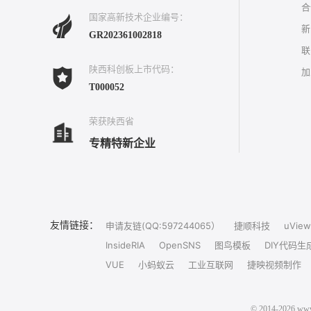
合
国家高新技术企业编号：
新
GR202361002818
联
陕西科创板上市代码：
加
T000052
荣获陕西省
专精特新企业
友情链接：
申请友链(QQ:597244065）
捷顺科技
uView
InsideRIA
OpenSNS
图鸟模板
DIY代码生
VUE
小蚂蚁云
工业互联网
捷映视频制作
© 2014-202