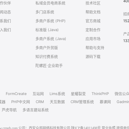
40
作伙伴
私域会员电商系统
技术社区
闻动态
多门店系统
帮助文档
招
系我们
多商户系统 (PHP)
官方商城
15
入我们
标准版 (Java)
定制合作
产
多商户系统 (Java)
应用市场
13
多商户外贸版
帮助与支持
知识付费系统
源码下载
陀螺匠·企业助手
FormCreate
互站网
Lims系统
星耀裂变
ThinkPHP
微信公
成器
PHP中文网
CRM
天互数据
CRM管理系统
慕课网
Gadmi
芦虎导航
多语言建站系统
6 www.crmeb.com 公司：西安众邦网络科技有限公司
陕ICP备14011498号
营业执照
增值电