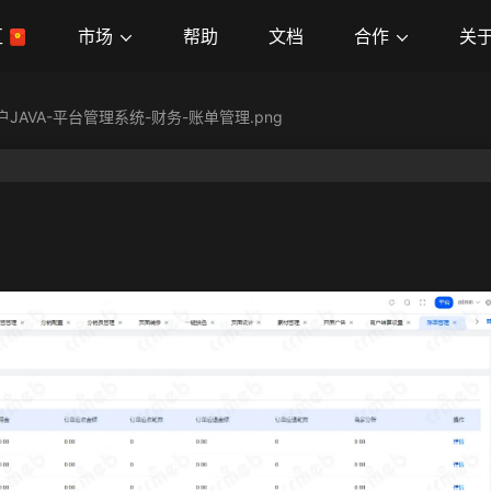
市场
合作
关
区
帮助
文档
户JAVA-平台管理系统-财务-账单管理.png