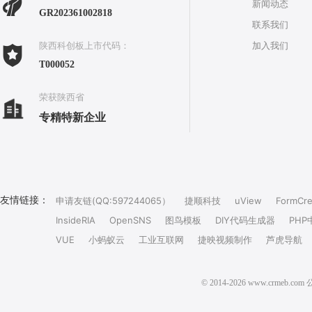
新闻动态
GR202361002818
联系我们
加入我们
陕西科创板上市代码：
T000052
荣获陕西省
专精特新企业
友情链接：
申请友链(QQ:597244065）
捷顺科技
uView
FormCre
InsideRIA
OpenSNS
图鸟模板
DIY代码生成器
PHP
VUE
小蚂蚁云
工业互联网
捷映视频制作
芦虎导航
© 2014-2026 www.crm