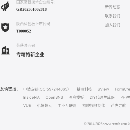
国家高新技术企业编号：
新闻动态
GR202361002818
联系我们
陕西科创板上市代码：
加入我们
T000052
荣获陕西省
专精特新企业
友情链接：
申请友链(QQ:597244065）
捷顺科技
uView
FormCre
InsideRIA
OpenSNS
图鸟模板
DIY代码生成器
PHP
VUE
小蚂蚁云
工业互联网
捷映视频制作
芦虎导航
© 2014-2026 www.crm