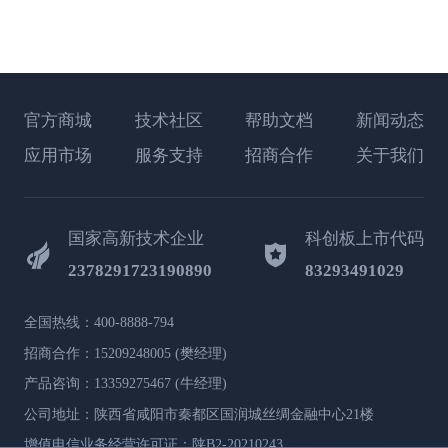
官方商城
技术社区
帮助文档
新闻动态
应用市场
服务支持
招商合作
关于我们
国家高新技术企业
科创板上市代码
2378291723190890
83293491029
全国热线：400-8888-794
招商合作：15209248005 (樊经理)
产品咨询：13359275467 (牛经理)
公司地址：陕西省咸阳市秦都区国润城丝绸金融中心21楼
增值电信业务经营许可证：陕B2-20210243