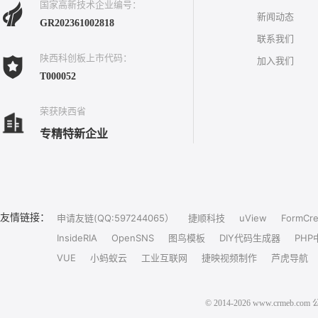
国家高新技术企业编号：
新闻动态
GR202361002818
联系我们
陕西科创板上市代码：
加入我们
T000052
荣获陕西省
专精特新企业
友情链接：
申请友链(QQ:597244065）
捷顺科技
uView
FormCre
InsideRIA
OpenSNS
图鸟模板
DIY代码生成器
PHP
VUE
小蚂蚁云
工业互联网
捷映视频制作
芦虎导航
© 2014-2026 www.crm