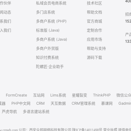
40
作伙伴
私域会员电商系统
技术社区
闻动态
多门店系统
帮助文档
招
系我们
多商户系统 (PHP)
官方商城
15
入我们
标准版 (Java)
定制合作
产
多商户系统 (Java)
应用市场
13
多商户外贸版
帮助与支持
知识付费系统
源码下载
陀螺匠·企业助手
FormCreate
互站网
Lims系统
星耀裂变
ThinkPHP
微信公
成器
PHP中文网
CRM
天互数据
CRM管理系统
慕课网
Gadmi
芦虎导航
多语言建站系统
6 www.crmeb.com 公司：西安众邦网络科技有限公司
陕ICP备14011498号
营业执照
增值电