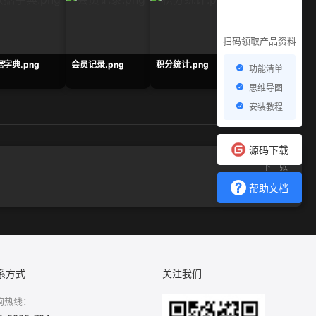
扫码领取产品资料
字典.png
会员记录.png
积分统计.png
链接管理.png
功能清单
思维导图
安装教程
源码下载
下一张
用户分组.png
帮助文档
系方式
关注我们
询热线：