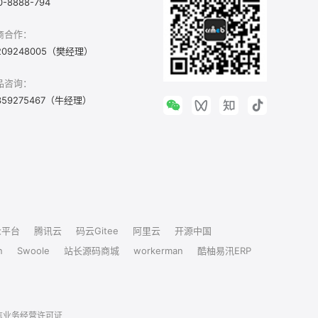
0-8888-794
商合作：
209248005（樊经理）
品咨询：
359275467（牛经理）
众平台
腾讯云
码云Gitee
阿里云
开源中国
n
Swoole
站长源码商城
workerman
酷柚易汛ERP
信业务经营许可证