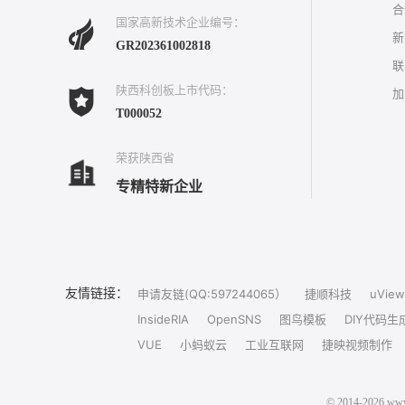
合
国家高新技术企业编号：
新
GR202361002818
联
陕西科创板上市代码：
加
T000052
荣获陕西省
专精特新企业
友情链接：
申请友链(QQ:597244065）
捷顺科技
uView
InsideRIA
OpenSNS
图鸟模板
DIY代码生
VUE
小蚂蚁云
工业互联网
捷映视频制作
© 2014-202