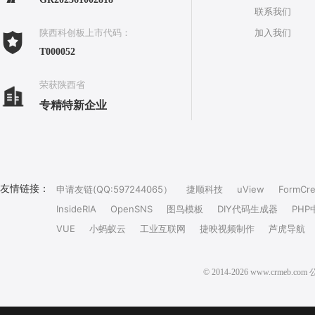
联系我们
加入我们
陕西科创板上市代码：
T000052
荣获陕西省
专精特新企业
友情链接：
申请友链(QQ:597244065）
捷顺科技
uView
FormCre
InsideRIA
OpenSNS
图鸟模板
DIY代码生成器
PHP
VUE
小蚂蚁云
工业互联网
捷映视频制作
芦虎导航
© 2014-2026 www.crm