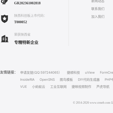
新闻动态
GR202361002818
联系我们
陕西科创板上市代码：
加入我们
T000052
荣获陕西省
专精特新企业
友情链接：
申请友链(QQ:597244065）
捷顺科技
uView
FormCre
InsideRIA
OpenSNS
图鸟模板
DIY代码生成器
PHP
VUE
小蚂蚁云
工业互联网
捷映视频制作
芦虎导航
© 2014-2026 www.crm