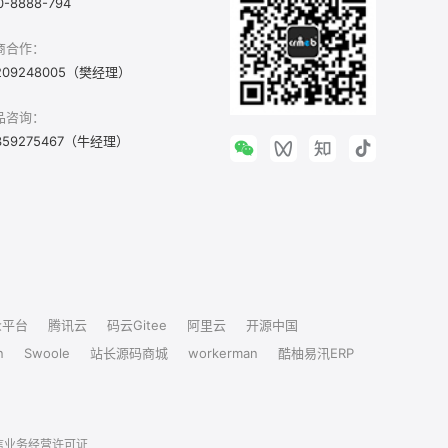
0-8888-794
商合作：
209248005（樊经理）
品咨询：
359275467（牛经理）
众平台
腾讯云
码云Gitee
阿里云
开源中国
n
Swoole
站长源码商城
workerman
酷柚易汛ERP
信业务经营许可证