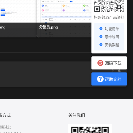
扫码领取产品资料
ng
分销员.png
余额统计.png
功能清单
思维导图
安装教程
源码下载
下一张
商品统计.png
帮助文档
系方式
关注我们
询热线：