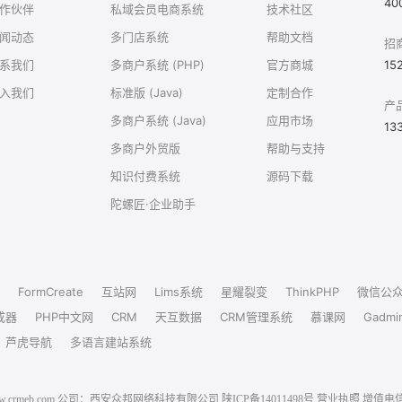
40
作伙伴
私域会员电商系统
技术社区
闻动态
多门店系统
帮助文档
招
系我们
多商户系统 (PHP)
官方商城
15
入我们
标准版 (Java)
定制合作
产
多商户系统 (Java)
应用市场
13
多商户外贸版
帮助与支持
知识付费系统
源码下载
陀螺匠·企业助手
FormCreate
互站网
Lims系统
星耀裂变
ThinkPHP
微信公
成器
PHP中文网
CRM
天互数据
CRM管理系统
慕课网
Gadmi
芦虎导航
多语言建站系统
6 www.crmeb.com 公司：西安众邦网络科技有限公司
陕ICP备14011498号
营业执照
增值电