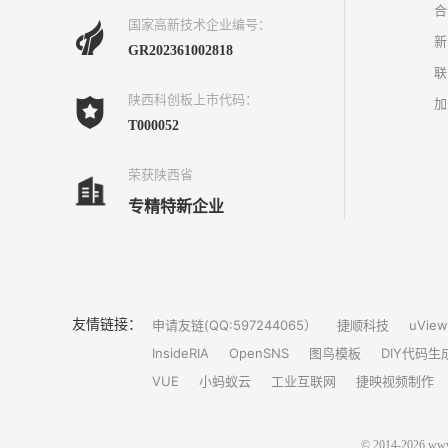
合
国家高新技术企业编号：
新
GR202361002818
联
陕西科创板上市代码：
加
T000052
荣获陕西省
专精特新企业
友情链接：
申请友链(QQ:597244065）
捷顺科技
uView
InsideRIA
OpenSNS
图鸟模板
DIY代码生
VUE
小蚂蚁云
工业互联网
捷映视频制作
© 2014-202