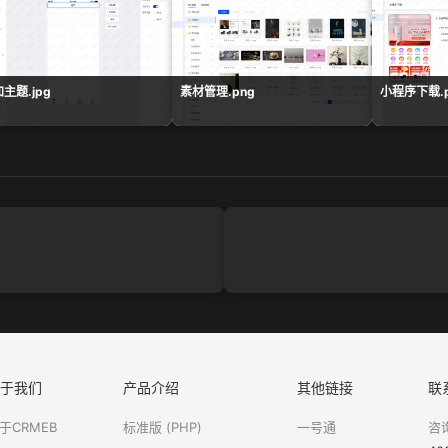
主题.jpg
素材管理.png
小程序下载.p
于我们
产品介绍
其他链接
联
于CRMEB
标准版 (PHP)
一号通
咨