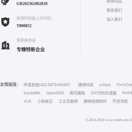
新闻动态
GR202361002818
联系我们
陕西科创板上市代码：
加入我们
T000052
荣获陕西省
专精特新企业
友情链接：
申请友链(QQ:597244065）
捷顺科技
uView
FormCre
InsideRIA
OpenSNS
图鸟模板
DIY代码生成器
PHP
VUE
小蚂蚁云
工业互联网
捷映视频制作
芦虎导航
© 2014-2026 www.crm