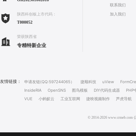
联系我们
加入我们
陕西科创板上市代码：
T000052
荣获陕西省
专精特新企业
友情链接：
申请友链(QQ:597244065）
捷顺科技
uView
FormCre
InsideRIA
OpenSNS
图鸟模板
DIY代码生成器
PHP
VUE
小蚂蚁云
工业互联网
捷映视频制作
芦虎导航
© 2014-2026 www.crm