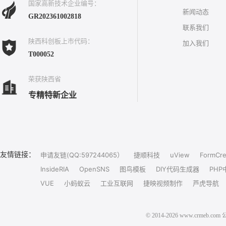
国家高新技术企业编号：
新闻动态
GR202361002818
联系我们
陕西科创板上市代码：
加入我们
T000052
荣获陕西省
专精特新企业
友情链接：
申请友链(QQ:597244065）
捷顺科技
uView
FormCre
InsideRIA
OpenSNS
图鸟模板
DIY代码生成器
PHP
VUE
小蚂蚁云
工业互联网
捷映视频制作
芦虎导航
© 2014-2026 www.crm