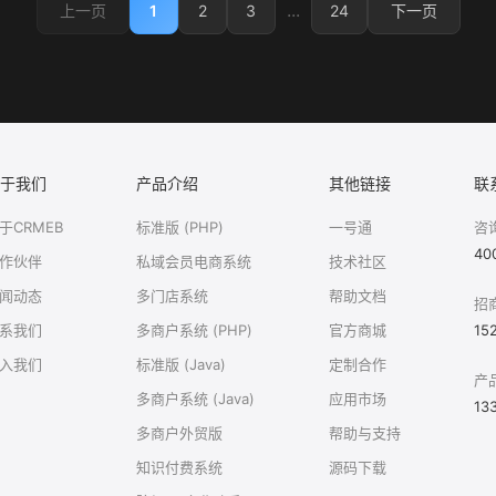
...
1
2
3
24
上一页
下一页
于我们
产品介绍
其他链接
联
于CRMEB
标准版 (PHP)
一号通
咨
40
作伙伴
私域会员电商系统
技术社区
闻动态
多门店系统
帮助文档
招
系我们
多商户系统 (PHP)
官方商城
15
入我们
标准版 (Java)
定制合作
产
多商户系统 (Java)
应用市场
13
多商户外贸版
帮助与支持
知识付费系统
源码下载