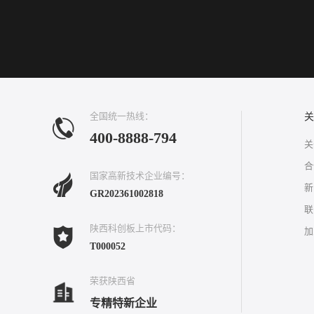
全国统一热线：
关
400-8888-794
关
合
国家高新技术企业编号：
新
GR202361002818
联
陕西科创板上市代码：
加
T000052
荣获陕西省
专精特新企业