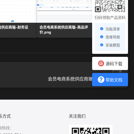
扫码领取产品资料
统供应商端-财务设
会员电商系统供应商端-商品评
会员电商系统供应商端
功能清单
价.png
置.png
思维导图
安装教程
源码下载
下一张
会员电商系统供应商端-小票设置.png
帮助文档
系方式
关注我们
询热线：