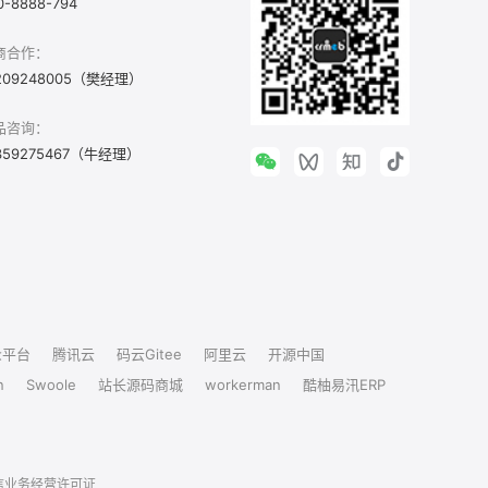
0-8888-794
商合作：
209248005（樊经理）
品咨询：
359275467（牛经理）
众平台
腾讯云
码云Gitee
阿里云
开源中国
n
Swoole
站长源码商城
workerman
酷柚易汛ERP
信业务经营许可证