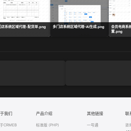
门店系统区域代理-配货单.png
多门店系统区域代理-AI生成.png
会员电商系
置.png
于我们
产品介绍
其他链接
联
于CRMEB
标准版 (PHP)
一号通
咨