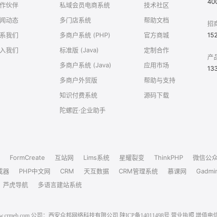
40
作伙伴
私域会员电商系统
技术社区
闻动态
多门店系统
帮助文档
招
系我们
多商户系统 (PHP)
官方商城
15
入我们
标准版 (Java)
定制合作
产
多商户系统 (Java)
应用市场
13
多商户外贸版
帮助与支持
知识付费系统
源码下载
陀螺匠·企业助手
FormCreate
互站网
Lims系统
星耀裂变
ThinkPHP
微信公
成器
PHP中文网
CRM
天互数据
CRM管理系统
慕课网
Gadmi
芦虎导航
多语言建站系统
6 www.crmeb.com 公司：西安众邦网络科技有限公司
陕ICP备14011498号
营业执照
增值电