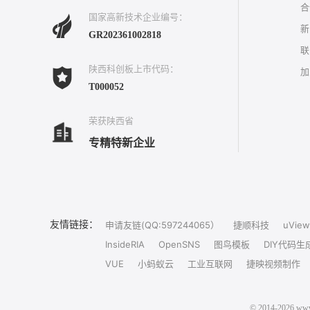
合
国家高新技术企业编号：
新
GR202361002818
联
陕西科创板上市代码：
加
T000052
荣获陕西省
专精特新企业
友情链接：
申请友链(QQ:597244065）
捷顺科技
uView
InsideRIA
OpenSNS
图鸟模板
DIY代码生
VUE
小蚂蚁云
工业互联网
捷映视频制作
© 2014-202