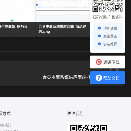
扫码领取产品资料
统供应商端-财务设
会员电商系统供应商端-商品评
会员电商系统供应商端
功能清单
价.png
置.png
思维导图
安装教程
源码下载
下一张
会员电商系统供应商端-管理员列表.png
帮助文档
系方式
关注我们
询热线：