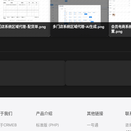
门店系统区域代理-配货单.png
多门店系统区域代理-AI生成.png
会员电商系
置.png
于我们
产品介绍
其他链接
联
于CRMEB
标准版 (PHP)
一号通
咨