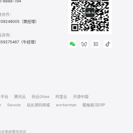
0-8888-794
商合作：
209248005（樊经理）
品咨询：
359275467（牛经理）
众平台
腾讯云
码云Gitee
阿里云
开源中国
n
Swoole
站长源码商城
workerman
酷柚易汛ERP
信业务经营许可证