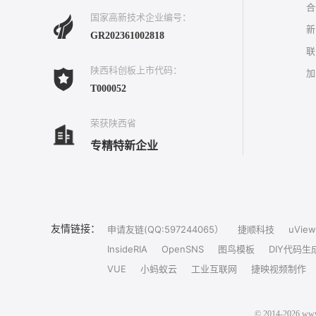
合
国家高新技术企业编号：
新
GR202361002818
联
陕西科创板上市代码：
加
T000052
荣获陕西省
专精特新企业
友情链接：
申请友链(QQ:597244065）
捷顺科技
uView
InsideRIA
OpenSNS
图鸟模板
DIY代码生
VUE
小蚂蚁云
工业互联网
捷映视频制作
© 2014-202