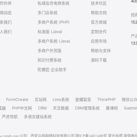
40
作伙伴
私域会员电商系统
技术社区
闻动态
多门店系统
帮助文档
招
系我们
多商户系统 (PHP)
官方商城
15
入我们
标准版 (Java)
定制合作
产
多商户系统 (Java)
应用市场
13
多商户外贸版
帮助与支持
知识付费系统
源码下载
陀螺匠·企业助手
FormCreate
互站网
Lims系统
星耀裂变
ThinkPHP
微信公
成器
PHP中文网
CRM
天互数据
CRM管理系统
慕课网
Gadmi
芦虎导航
多语言建站系统
6 www.crmeb.com 公司：西安众邦网络科技有限公司
陕ICP备14011498号
营业执照
增值电