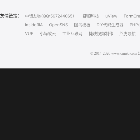
友情链接：
申请友链(QQ:597244065）
捷顺科技
uView
FormCre
InsideRIA
OpenSNS
图鸟模板
DIY代码生成器
PHP
VUE
小蚂蚁云
工业互联网
捷映视频制作
芦虎导航
© 2014-2026 www.crm