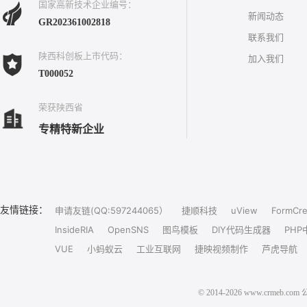
国家高新技术企业编号：
新闻动态
GR202361002818
联系我们
陕西科创板上市代码：
加入我们
T000052
荣获陕西省
专精特新企业
友情链接：
申请友链(QQ:597244065）
捷顺科技
uView
FormCre
InsideRIA
OpenSNS
图鸟模板
DIY代码生成器
PHP
VUE
小蚂蚁云
工业互联网
捷映视频制作
芦虎导航
© 2014-2026 www.crm