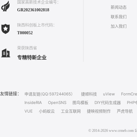
国家高新技术企业编号：
新闻动态
GR202361002818
联系我们
陕西科创板上市代码：
加入我们
T000052
荣获陕西省
专精特新企业
友情链接：
申请友链(QQ:597244065）
捷顺科技
uView
FormCre
InsideRIA
OpenSNS
图鸟模板
DIY代码生成器
PHP
VUE
小蚂蚁云
工业互联网
捷映视频制作
芦虎导航
© 2014-2026 www.crm