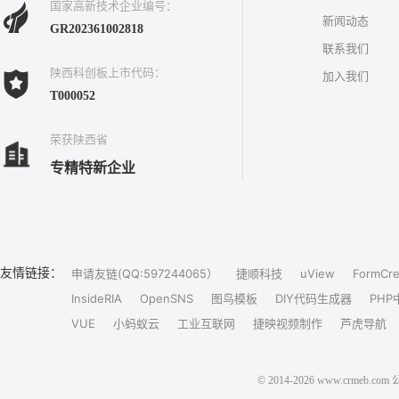
国家高新技术企业编号：
新闻动态
GR202361002818
联系我们
陕西科创板上市代码：
加入我们
T000052
荣获陕西省
专精特新企业
友情链接：
申请友链(QQ:597244065）
捷顺科技
uView
FormCre
InsideRIA
OpenSNS
图鸟模板
DIY代码生成器
PHP
VUE
小蚂蚁云
工业互联网
捷映视频制作
芦虎导航
© 2014-2026 www.crm