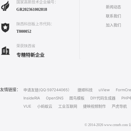
国家高新技术企业编号：
新闻动态
GR202361002818
联系我们
陕西科创板上市代码：
加入我们
T000052
荣获陕西省
专精特新企业
友情链接：
申请友链(QQ:597244065）
捷顺科技
uView
FormCre
InsideRIA
OpenSNS
图鸟模板
DIY代码生成器
PHP
VUE
小蚂蚁云
工业互联网
捷映视频制作
芦虎导航
© 2014-2026 www.crm