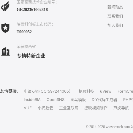
国家高新技术企业编号：
新闻动态
GR202361002818
联系我们
陕西科创板上市代码：
加入我们
T000052
荣获陕西省
专精特新企业
友情链接：
申请友链(QQ:597244065）
捷顺科技
uView
FormCre
InsideRIA
OpenSNS
图鸟模板
DIY代码生成器
PHP
VUE
小蚂蚁云
工业互联网
捷映视频制作
芦虎导航
© 2014-2026 www.crm