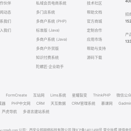
40
作伙伴
私域会员电商系统
技术社区
闻动态
多门店系统
帮助文档
招
系我们
多商户系统 (PHP)
官方商城
15
入我们
标准版 (Java)
定制合作
产
多商户系统 (Java)
应用市场
13
多商户外贸版
帮助与支持
知识付费系统
源码下载
陀螺匠·企业助手
FormCreate
互站网
Lims系统
星耀裂变
ThinkPHP
微信公
成器
PHP中文网
CRM
天互数据
CRM管理系统
慕课网
Gadmi
芦虎导航
多语言建站系统
6 www.crmeb.com 公司：西安众邦网络科技有限公司
陕ICP备14011498号
营业执照
增值电