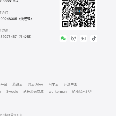
0-8888-794
商合作：
209248005（樊经理）
品咨询：
359275467（牛经理）
众平台
腾讯云
码云Gitee
阿里云
开源中国
n
Swoole
站长源码商城
workerman
酷柚易汛ERP
信业务经营许可证