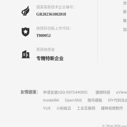
合
国家高新技术企业编号：
新
GR202361002818
联
陕西科创板上市代码：
加
T000052
荣获陕西省
专精特新企业
友情链接：
申请友链(QQ:597244065）
捷顺科技
uView
InsideRIA
OpenSNS
图鸟模板
DIY代码生
VUE
小蚂蚁云
工业互联网
捷映视频制作
© 2014-202