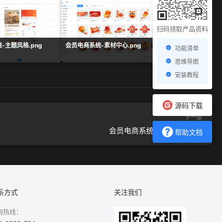
扫码领取产品资料
-主题风格.png
会员电商系统-素材中心.png
会员电商系统-组合数据
功能清单
思维导图
安装教程
源码下载
下一张
会员电商系统-接口文档.png
帮助文档
系方式
关注我们
询热线：