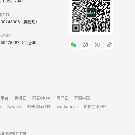
0-8888-794
商合作：
209248005（樊经理）
品咨询：
359275467（牛经理）
众平台
腾讯云
码云Gitee
阿里云
开源中国
n
Swoole
站长源码商城
workerman
酷柚易汛ERP
信业务经营许可证