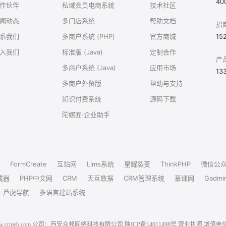
40
作伙伴
私域会员电商系统
技术社区
闻动态
多门店系统
帮助文档
招
系我们
多商户系统 (PHP)
官方商城
15
入我们
标准版 (Java)
定制合作
产
多商户系统 (Java)
应用市场
13
多商户外贸版
帮助与支持
知识付费系统
源码下载
陀螺匠·企业助手
FormCreate
互站网
Lims系统
星耀裂变
ThinkPHP
微信公
成器
PHP中文网
CRM
天互数据
CRM管理系统
慕课网
Gadmi
芦虎导航
多语言建站系统
6 www.crmeb.com 公司：西安众邦网络科技有限公司
陕ICP备14011498号
营业执照
增值电