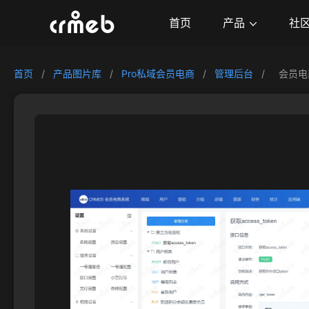
产品
首页
社
首页
/
产品图片库
/
Pro私域会员电商
/
管理后台
/
会员电