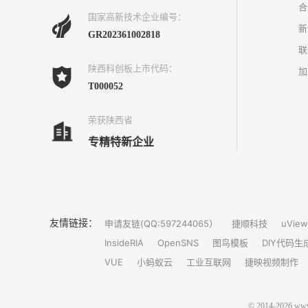
合
国家高新技术企业编号：
新
GR202361002818
联
陕西科创板上市代码：
加
T000052
荣获陕西省
专精特新企业
友情链接：
申请友链(QQ:597244065）
捷顺科技
uView
InsideRIA
OpenSNS
图鸟模板
DIY代码生
VUE
小蚂蚁云
工业互联网
捷映视频制作
© 2014-202