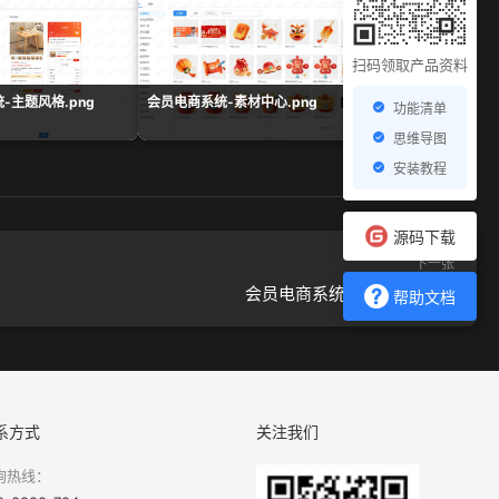
扫码领取产品资料
-主题风格.png
会员电商系统-素材中心.png
会员电商系统-组合数据
功能清单
思维导图
安装教程
源码下载
下一张
会员电商系统-出库管理.png
帮助文档
系方式
关注我们
询热线：