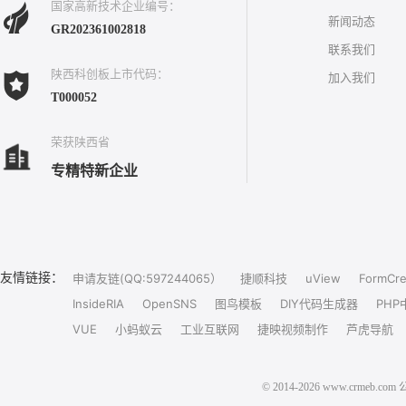
国家高新技术企业编号：
新闻动态
GR202361002818
联系我们
陕西科创板上市代码：
加入我们
T000052
荣获陕西省
专精特新企业
友情链接：
申请友链(QQ:597244065）
捷顺科技
uView
FormCre
InsideRIA
OpenSNS
图鸟模板
DIY代码生成器
PHP
VUE
小蚂蚁云
工业互联网
捷映视频制作
芦虎导航
© 2014-2026 www.crm