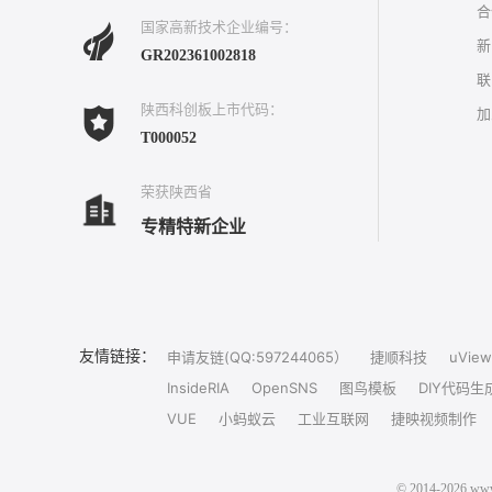
合
国家高新技术企业编号：
新
GR202361002818
联
陕西科创板上市代码：
加
T000052
荣获陕西省
专精特新企业
友情链接：
申请友链(QQ:597244065）
捷顺科技
uView
InsideRIA
OpenSNS
图鸟模板
DIY代码生
VUE
小蚂蚁云
工业互联网
捷映视频制作
© 2014-202