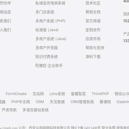
40
作伙伴
私域会员电商系统
技术社区
闻动态
多门店系统
帮助文档
招
系我们
多商户系统 (PHP)
官方商城
15
入我们
标准版 (Java)
定制合作
产
多商户系统 (Java)
应用市场
13
多商户外贸版
帮助与支持
知识付费系统
源码下载
陀螺匠·企业助手
FormCreate
互站网
Lims系统
星耀裂变
ThinkPHP
微信公
成器
PHP中文网
CRM
天互数据
CRM管理系统
慕课网
Gadmi
芦虎导航
多语言建站系统
6 www.crmeb.com 公司：西安众邦网络科技有限公司
陕ICP备14011498号
营业执照
增值电