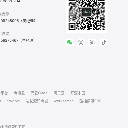
0-8888-794
商合作：
209248005（樊经理）
品咨询：
359275467（牛经理）
众平台
腾讯云
码云Gitee
阿里云
开源中国
n
Swoole
站长源码商城
workerman
酷柚易汛ERP
信业务经营许可证