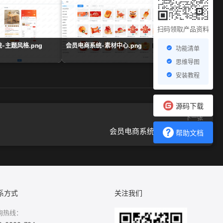
扫码领取产品资料
-主题风格.png
会员电商系统-素材中心.png
会员电商系统-组合数据
功能清单
思维导图
安装教程
源码下载
下一张
会员电商系统-配置分类.png
帮助文档
系方式
关注我们
询热线：